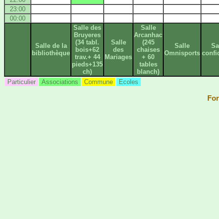
23:00
00:00
Salle des
Salle
Bruyeres
Arcanhac
(34 tabl.
Salle
(245
Salle de la
Salle
Sa
bois+62
des
chaises
bibliothèque
Omnisports
confi
trav.+ 44
Mariages
+ 60
pieds+135
tables
ch)
blanch)
Particulier
Associations
Commune
Ecoles
For