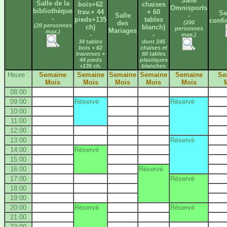
Salle
Salle de la
bois+62
chaises
Omnisports
bibliothèque
trav.+ 44
+ 60
Sa
Salle
-
-
pieds+135
tables
confi
des
(200
(20 personnes
ch)
blanch)
personnes
Mariages
max.)
-
-
max.)
34 tables
dont 245
bois + 62
chaises et
traverses +
60 tables
44 pieds
plastiques
+135 ch.
blanches
Heure :
Semaine
Semaine
Semaine
Semaine
Semaine
Se
Mois
Mois
Mois
Mois
Mois
08:00
09:00
Réservé
Réservé
10:00
11:00
12:00
13:00
Réservé
14:00
Réservé
15:00
16:00
Réservé
17:00
Réservé
18:00
19:00
20:00
Réservé
Réservé
21:00
22:00