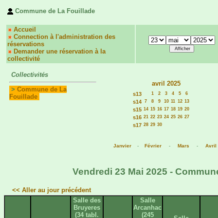
Commune de La Fouillade
Accueil
Connection à l'administration des
réservations
Demander une réservation à la
collectivité
Collectivités
avril 2025
>
Commune de La
s13
1
2
3
4
5
6
Fouillade
s14
7
8
9
10
11
12
13
s15
14
15
16
17
18
19
20
s16
21
22
23
24
25
26
27
s17
28
29
30
Janvier
-
Février
-
Mars
-
Avril
Vendredi 23 Mai 2025 - Commune 
<< Aller au jour précédent
Salle des
Salle
Bruyeres
Arcanhac
(34 tabl.
(245