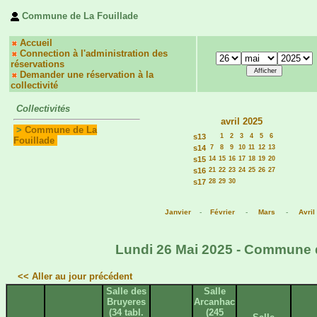
Commune de La Fouillade
Accueil
Connection à l'administration des
réservations
Demander une réservation à la
collectivité
Collectivités
avril 2025
>
Commune de La
s13
1
2
3
4
5
6
Fouillade
s14
7
8
9
10
11
12
13
s15
14
15
16
17
18
19
20
s16
21
22
23
24
25
26
27
s17
28
29
30
Janvier
-
Février
-
Mars
-
Avril
Lundi 26 Mai 2025 - Commune de
<< Aller au jour précédent
Salle des
Salle
Bruyeres
Arcanhac
(34 tabl.
(245