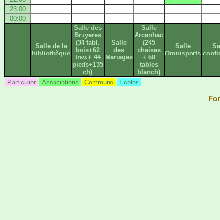
23:00
00:00
Salle des
Salle
Bruyeres
Arcanhac
(34 tabl.
Salle
(245
Salle de la
Salle
Sa
bois+62
des
chaises
bibliothèque
Omnisports
confi
trav.+ 44
Mariages
+ 60
pieds+135
tables
ch)
blanch)
Particulier
Associations
Commune
Ecoles
For