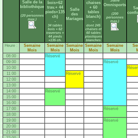
Salle
Salle de la
bois+62
chaises
Omnisports
bibliothèque
trav.+ 44
+ 60
Sa
Salle
-
-
pieds+135
tables
confi
des
(200
(20 personnes
ch)
blanch)
personnes
Mariages
max.)
-
-
max.)
34 tables
dont 245
bois + 62
chaises et
traverses +
60 tables
44 pieds
plastiques
+135 ch.
blanches
Heure :
Semaine
Semaine
Semaine
Semaine
Semaine
Se
Mois
Mois
Mois
Mois
Mois
08:00
Réservé
09:00
Réservé
10:00
Réser
11:00
Réservé
12:00
13:00
14:00
Réservé
15:00
16:00
17:00
Réservé
18:00
19:00
Réservé
20:00
21:00
22:00