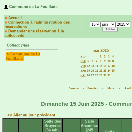
Commune de La Fouillade
Accueil
Connection à l'administration des
réservations
Demander une réservation à la
collectivité
Collectivités
mai 2025
>
Commune de La
s17
1
2
3
4
Fouillade
s18
5
6
7
8
9
10
11
s19
12
13
14
15
16
17
18
s20
19
20
21
22
23
24
25
s21
26
27
28
29
30
31
Janvier
-
Février
-
Mars
-
Avril
Dimanche 15 Juin 2025 - Commune 
<< Aller au jour précédent
Salle des
Salle
Bruyeres
Arcanhac
(34 tabl.
(245