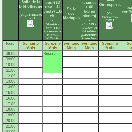
Salle
Salle de la
bois+62
chaises
Omnisports
bibliothèque
trav.+ 44
+ 60
Sa
Salle
-
-
pieds+135
tables
confi
des
(200
(20 personnes
ch)
blanch)
personnes
Mariages
max.)
-
-
max.)
34 tables
dont 245
bois + 62
chaises et
traverses +
60 tables
44 pieds
plastiques
+135 ch.
blanches
Heure :
Semaine
Semaine
Semaine
Semaine
Semaine
Se
Mois
Mois
Mois
Mois
Mois
08:00
Réservé
09:00
10:00
11:00
12:00
13:00
14:00
15:00
16:00
17:00
18:00
19:00
20:00
21:00
22:00