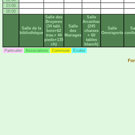
23:00
00:00
Salle des
Salle
Bruyeres
Arcanhac
(34 tabl.
Salle
(245
Salle de la
Salle
Sa
bois+62
des
chaises
bibliothèque
Omnisports
confi
trav.+ 44
Mariages
+ 60
pieds+135
tables
ch)
blanch)
Particulier
Associations
Commune
Ecoles
For