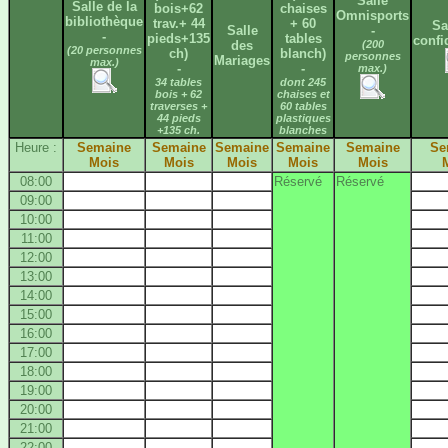
Salle
Salle de la
bois+62
chaises
Omnisports
bibliothèque
trav.+ 44
+ 60
Sa
Salle
-
-
pieds+135
tables
confi
des
(200
(20 personnes
ch)
blanch)
personnes
Mariages
max.)
-
-
max.)
34 tables
dont 245
bois + 62
chaises et
traverses +
60 tables
44 pieds
plastiques
+135 ch.
blanches
Heure :
Semaine
Semaine
Semaine
Semaine
Semaine
Se
Mois
Mois
Mois
Mois
Mois
08:00
Réservé
Réservé
09:00
10:00
11:00
12:00
13:00
14:00
15:00
16:00
17:00
18:00
19:00
20:00
21:00
22:00