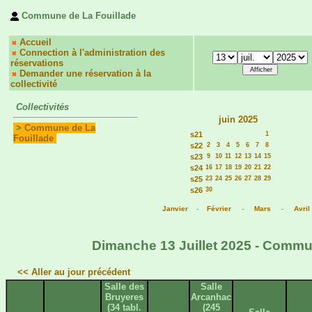
Commune de La Fouillade
Accueil
Connection à l'administration des
réservations
Demander une réservation à la
collectivité
Collectivités
juin 2025
>
Commune de La
s21
1
Fouillade
s22
2
3
4
5
6
7
8
s23
9
10
11
12
13
14
15
s24
16
17
18
19
20
21
22
s25
23
24
25
26
27
28
29
s26
30
Janvier
-
Février
-
Mars
-
Avril
Dimanche 13 Juillet 2025 - Commun
<< Aller au jour précédent
Salle des
Salle
Bruyeres
Arcanhac
(34 tabl.
(245