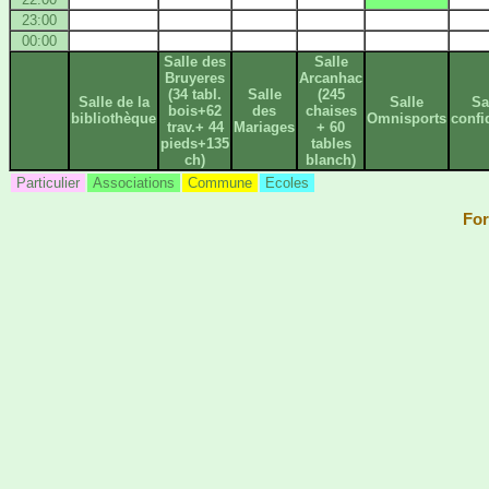
23:00
00:00
Salle des
Salle
Bruyeres
Arcanhac
(34 tabl.
Salle
(245
Salle de la
Salle
Sa
bois+62
des
chaises
bibliothèque
Omnisports
confi
trav.+ 44
Mariages
+ 60
pieds+135
tables
ch)
blanch)
Particulier
Associations
Commune
Ecoles
For