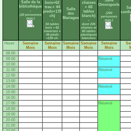
Salle
Salle de la
bois+62
chaises
Omnisports
bibliothèque
trav.+ 44
+ 60
Sa
Salle
-
-
pieds+135
tables
confi
des
(200
(20 personnes
ch)
blanch)
personnes
Mariages
max.)
-
-
max.)
34 tables
dont 245
bois + 62
chaises et
traverses +
60 tables
44 pieds
plastiques
+135 ch.
blanches
Heure :
Semaine
Semaine
Semaine
Semaine
Semaine
Se
Mois
Mois
Mois
Mois
Mois
08:00
09:00
Réservé
10:00
11:00
Réservé
12:00
13:00
14:00
Réservé
15:00
16:00
17:00
Réservé
18:00
19:00
20:00
21:00
22:00