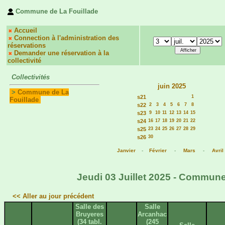
Commune de La Fouillade
Accueil
Connection à l'administration des
réservations
Demander une réservation à la
collectivité
Collectivités
juin 2025
>
Commune de La
s21
1
Fouillade
s22
2
3
4
5
6
7
8
s23
9
10
11
12
13
14
15
s24
16
17
18
19
20
21
22
s25
23
24
25
26
27
28
29
s26
30
Janvier
-
Février
-
Mars
-
Avril
Jeudi 03 Juillet 2025 - Commune
<< Aller au jour précédent
Salle des
Salle
Bruyeres
Arcanhac
(34 tabl.
(245