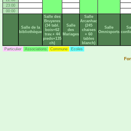
23:00
00:00
Salle des
Salle
Bruyeres
Arcanhac
(34 tabl.
Salle
(245
Salle de la
Salle
Sa
bois+62
des
chaises
bibliothèque
Omnisports
confi
trav.+ 44
Mariages
+ 60
pieds+135
tables
ch)
blanch)
Particulier
Associations
Commune
Ecoles
For