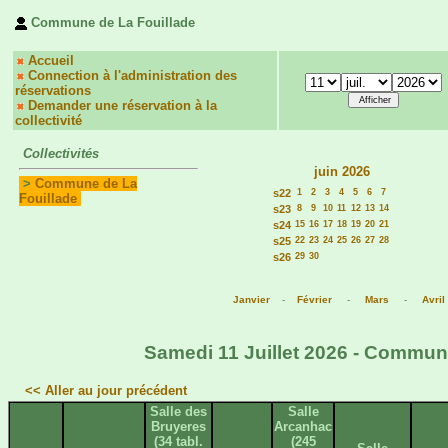
Commune de La Fouillade
Accueil
Connection à l'administration des
réservations
Demander une réservation à la
collectivité
Collectivités
juin 2026
>
Commune de La
s22
1
2
3
4
5
6
7
Fouillade
s23
8
9
10
11
12
13
14
s24
15
16
17
18
19
20
21
s25
22
23
24
25
26
27
28
s26
29
30
Janvier
-
Février
-
Mars
-
Avril
Samedi 11 Juillet 2026 - Commune
<< Aller au jour précédent
Salle des
Salle
Bruyeres
Arcanhac
(34 tabl.
(245