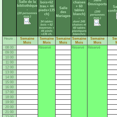
Salle
Salle de la
bois+62
chaises
Omnisports
bibliothèque
trav.+ 44
+ 60
Sa
Salle
-
-
pieds+135
tables
confi
des
(200
(20 personnes
ch)
blanch)
personnes
Mariages
max.)
-
-
max.)
34 tables
dont 245
bois + 62
chaises et
traverses +
60 tables
44 pieds
plastiques
+135 ch.
blanches
Heure :
Semaine
Semaine
Semaine
Semaine
Semaine
Se
Mois
Mois
Mois
Mois
Mois
08:00
Réservé
Réservé
Réservé
09:00
10:00
11:00
12:00
13:00
14:00
15:00
16:00
17:00
18:00
19:00
20:00
21:00
22:00