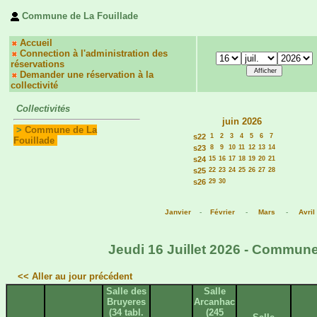
Commune de La Fouillade
Accueil
Connection à l'administration des
réservations
Demander une réservation à la
collectivité
Collectivités
juin 2026
>
Commune de La
s22
1
2
3
4
5
6
7
Fouillade
s23
8
9
10
11
12
13
14
s24
15
16
17
18
19
20
21
s25
22
23
24
25
26
27
28
s26
29
30
Janvier
-
Février
-
Mars
-
Avril
Jeudi 16 Juillet 2026 - Commune
<< Aller au jour précédent
Salle des
Salle
Bruyeres
Arcanhac
(34 tabl.
(245