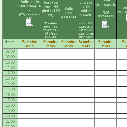
Salle
Salle de la
bois+62
chaises
Omnisports
bibliothèque
trav.+ 44
+ 60
Sa
Salle
-
-
pieds+135
tables
confi
des
(200
(20 personnes
ch)
blanch)
personnes
Mariages
max.)
-
-
max.)
34 tables
dont 245
bois + 62
chaises et
traverses +
60 tables
44 pieds
plastiques
+135 ch.
blanches
Heure :
Semaine
Semaine
Semaine
Semaine
Semaine
Se
Mois
Mois
Mois
Mois
Mois
08:00
09:00
10:00
11:00
12:00
13:00
14:00
15:00
16:00
17:00
18:00
19:00
20:00
21:00
22:00