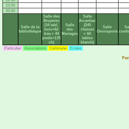
23:00
00:00
Salle des
Salle
Bruyeres
Arcanhac
(34 tabl.
Salle
(245
Salle de la
Salle
Sa
bois+62
des
chaises
bibliothèque
Omnisports
confi
trav.+ 44
Mariages
+ 60
pieds+135
tables
ch)
blanch)
Particulier
Associations
Commune
Ecoles
For