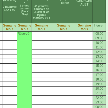
GEORGES
-
-
+ écran
-
ALET
1 grand
35 grandes
7 Barnums
barnum
barrières de
(3 X 6 M)
(5m X
2.50m et 10
12m)
petites
barrières de 1
Semaine
Semaine
Semaine
Semaine
Semaine
Heure :
Mois
Mois
Mois
Mois
Mois
Réservé
08:00
09:00
10:00
11:00
12:00
13:00
14:00
15:00
16:00
17:00
18:00
19:00
20:00
21:00
22:00
23:00
00:00