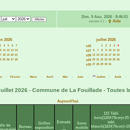
Dim. 9 Aou. 2026
-
8:46:01
-
Aide
version 4.1
in 2026
juillet 2026
3
4
5
6
7
s26
1
2
3
4
5
0
11
12
13
14
s27
6
7
8
9
10
11
12
7
18
19
20
21
s28
13
14
15
16
17
18
19
4
25
26
27
28
s29
20
21
22
23
24
25
26
s30
27
28
29
30
31
er
-
Février
-
Mars
-
Avril
-
Mai
-
Juin
-
Juillet
-
Août
illet 2026 - Commune de La Fouillade - Toutes l
Aujourd'hui
115 Tabl.
bois(120X79cm)+25
Estrade
tabl.
Grilles
Sono
lle de
-
blanch(183X76cm)+15
Bureau
exposition
mobile
dentialité