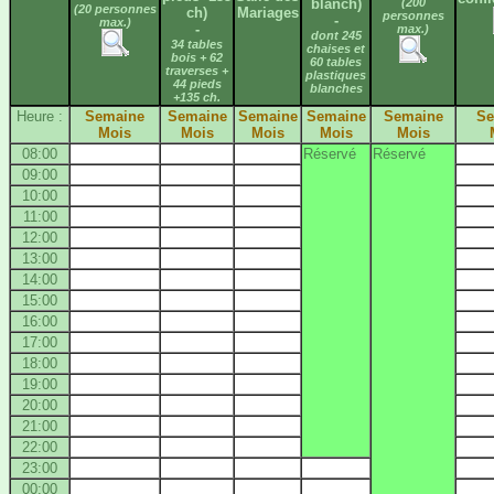
blanch)
(200
(20 personnes
ch)
Mariages
personnes
-
max.)
-
max.)
dont 245
34 tables
chaises et
bois + 62
60 tables
traverses +
plastiques
44 pieds
blanches
+135 ch.
Heure :
Semaine
Semaine
Semaine
Semaine
Semaine
Se
Mois
Mois
Mois
Mois
Mois
08:00
Réservé
Réservé
09:00
10:00
11:00
12:00
13:00
14:00
15:00
16:00
17:00
18:00
19:00
20:00
21:00
22:00
23:00
00:00