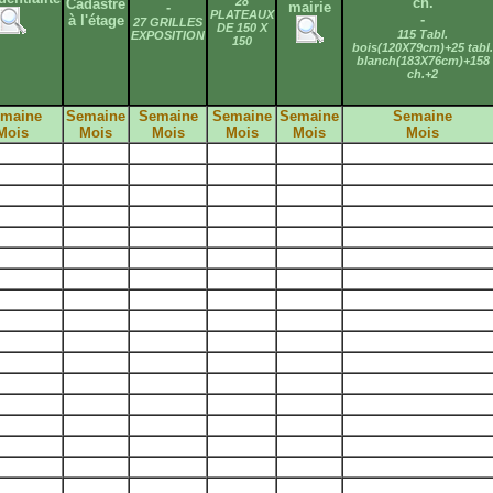
28
ch.
Cadastre
-
mairie
PLATEAUX
-
à l'étage
27 GRILLES
DE 150 X
115 Tabl.
EXPOSITION
150
bois(120X79cm)+25 tabl.
blanch(183X76cm)+158
ch.+2
maine
Semaine
Semaine
Semaine
Semaine
Semaine
Mois
Mois
Mois
Mois
Mois
Mois