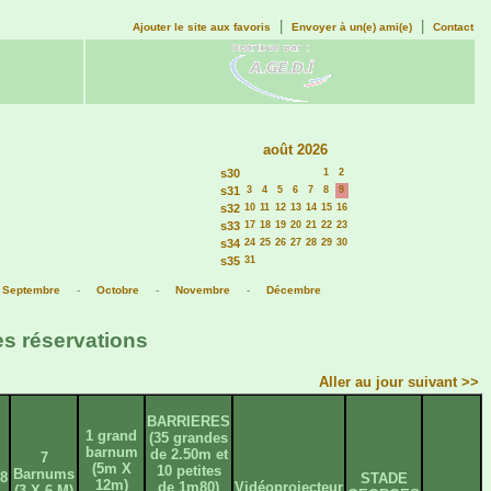
|
|
Ajouter le site aux favoris
Envoyer à un(e) ami(e)
Contact
août 2026
s30
1
2
s31
3
4
5
6
7
8
9
s32
10
11
12
13
14
15
16
s33
17
18
19
20
21
22
23
s34
24
25
26
27
28
29
30
s35
31
-
Septembre
-
Octobre
-
Novembre
-
Décembre
es réservations
Aller au jour suivant >>
BARRIERES
1 grand
(35 grandes
barnum
de 2.50m et
7
(5m X
10 petites
Barnums
8
STADE
12m)
de 1m80)
Vidéoprojecteur
(3 X 6 M)