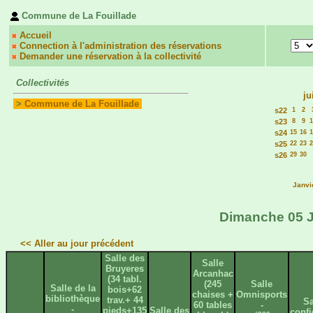
Commune de La Fouillade
Accueil
Connection à l'administration des réservations
Demander une réservation à la collectivité
Collectivités
ju
>
Commune de La Fouillade
s22
1
2
s23
8
9
1
s24
15
16
1
s25
22
23
2
s26
29
30
Janvi
Dimanche 05 Ju
<< Aller au jour précédent
Salle des
Salle
Bruyeres
Arcanhac
(34 tabl.
(245
Salle
Salle de la
bois+62
chaises +
Omnisports
bibliothèque
trav.+ 44
Sa
60 tables
-
-
pieds+135
Salle des
confi