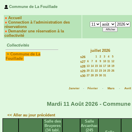
Commune de La Fouillade
Accueil
Connection à l'administration des
réservations
Demander une réservation à la
collectivité
Collectivités
juillet 2026
>
Commune de La
s26
1
2
3
4
5
Fouillade
s27
6
7
8
9
10
11
12
s28
13
14
15
16
17
18
19
s29
20
21
22
23
24
25
26
s30
27
28
29
30
31
Janvier
-
Février
-
Mars
-
Avril
Mardi 11 Août 2026 - Commune d
<< Aller au jour précédent
Salle des
Salle
Bruyeres
Arcanhac
(34 tabl.
(245