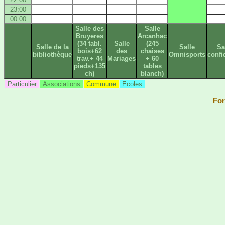
23:00
00:00
Salle des
Salle
Bruyeres
Arcanhac
(34 tabl.
Salle
(245
Salle de la
Salle
Sa
bois+62
des
chaises
bibliothèque
Omnisports
confi
trav.+ 44
Mariages
+ 60
pieds+135
tables
ch)
blanch)
Particulier
Associations
Commune
Ecoles
For