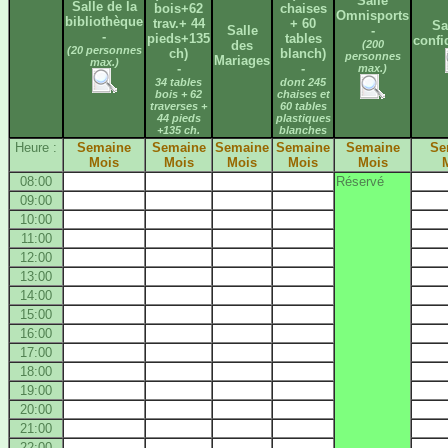
Salle
Salle de la
bois+62
chaises
Omnisports
bibliothèque
trav.+ 44
+ 60
Sa
Salle
-
-
pieds+135
tables
confi
des
(200
(20 personnes
ch)
blanch)
personnes
Mariages
max.)
-
-
max.)
34 tables
dont 245
bois + 62
chaises et
traverses +
60 tables
44 pieds
plastiques
+135 ch.
blanches
Heure :
Semaine
Semaine
Semaine
Semaine
Semaine
Se
Mois
Mois
Mois
Mois
Mois
08:00
Réservé
09:00
10:00
11:00
12:00
13:00
14:00
15:00
16:00
17:00
18:00
19:00
20:00
21:00
22:00