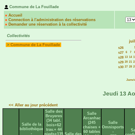
Commune de La Fouillade
Accueil
Connection à l'administration des réservations
Demander une réservation à la collectivité
Collectivités
jui
>
Commune de La Fouillade
s26
s27
6
7
s28
13
14
1
s29
20
21
2
s30
27
28
2
Janvi
Jeudi 13 Ao
<< Aller au jour précédent
Salle des
Salle
Bruyeres
Arcanhac
(34 tabl.
(245
Salle
Salle de la
bois+62
chaises +
Omnisports
bibliothèque
trav.+ 44
Sa
60 tables
-
-
pieds+135
Salle des
confi