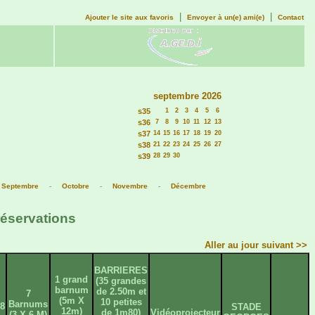
|
|
Ajouter le site aux favoris
Envoyer à un(e) ami(e)
Contact
septembre 2026
s35
1
2
3
4
5
6
s36
7
8
9
10
11
12
13
s37
14
15
16
17
18
19
20
s38
21
22
23
24
25
26
27
s39
28
29
30
-
Septembre
-
Octobre
-
Novembre
-
Décembre
réservations
Aller au jour suivant >>
BARRIERES
1 grand
(35 grandes
barnum
de 2.50m et
7
(5m X
10 petites
Barnums
8
STADE
12m)
de 1m80)
Vidéoprojecteur
(3 X 6 M)