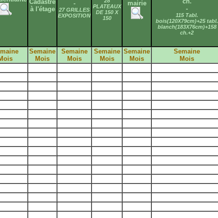
28
ch.
Cadastre
-
mairie
PLATEAUX
-
à l'étage
27 GRILLES
DE 150 X
115 Tabl.
EXPOSITION
150
bois(120X79cm)+25 tabl.
blanch(183X76cm)+158
ch.+2
maine
Semaine
Semaine
Semaine
Semaine
Semaine
Mois
Mois
Mois
Mois
Mois
Mois