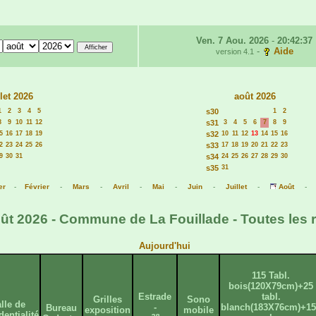
Ven. 7 Aou. 2026
-
20:42:37
-
Aide
version 4.1
llet 2026
août 2026
1
2
3
4
5
s30
1
2
8
9
10
11
12
s31
3
4
5
6
7
8
9
5
16
17
18
19
s32
10
11
12
13
14
15
16
2
23
24
25
26
s33
17
18
19
20
21
22
23
9
30
31
s34
24
25
26
27
28
29
30
s35
31
er
-
Février
-
Mars
-
Avril
-
Mai
-
Juin
-
Juillet
-
Août
ût 2026 - Commune de La Fouillade - Toutes les 
Aujourd'hui
115 Tabl.
bois(120X79cm)+25
Estrade
tabl.
Grilles
Sono
lle de
-
blanch(183X76cm)+15
Bureau
exposition
mobile
dentialité