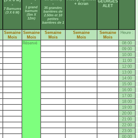
GEORGES
-
-
+ écran
-
ALET
1 grand
35 grandes
7 Barnums
barnum
barrières de
(3 X 6 M)
(5m X
2.50m et 10
12m)
petites
barrières de 1
Semaine
Semaine
Semaine
Semaine
Semaine
Heure :
Mois
Mois
Mois
Mois
Mois
Réservé
08:00
09:00
10:00
11:00
12:00
13:00
14:00
15:00
16:00
17:00
18:00
19:00
20:00
21:00
22:00
23:00
00:00