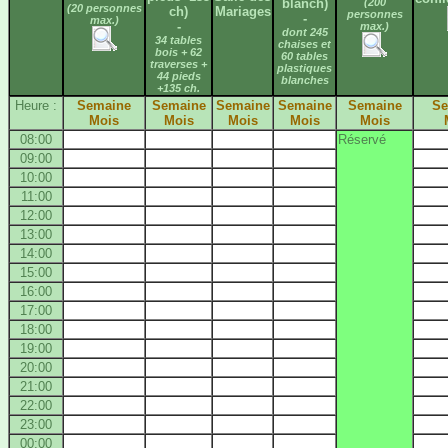
blanch)
(200
(20 personnes
ch)
Mariages
personnes
-
max.)
-
max.)
dont 245
34 tables
chaises et
bois + 62
60 tables
traverses +
plastiques
44 pieds
blanches
+135 ch.
Heure :
Semaine
Semaine
Semaine
Semaine
Semaine
Se
Mois
Mois
Mois
Mois
Mois
08:00
Réservé
09:00
10:00
11:00
12:00
13:00
14:00
15:00
16:00
17:00
18:00
19:00
20:00
21:00
22:00
23:00
00:00