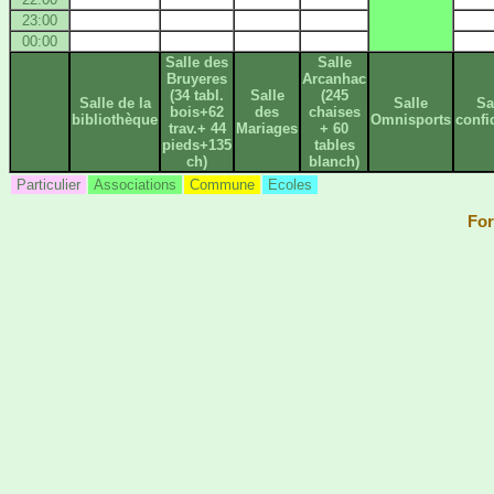
23:00
00:00
Salle des
Salle
Bruyeres
Arcanhac
(34 tabl.
Salle
(245
Salle de la
Salle
Sa
bois+62
des
chaises
bibliothèque
Omnisports
confi
trav.+ 44
Mariages
+ 60
pieds+135
tables
ch)
blanch)
Particulier
Associations
Commune
Ecoles
For