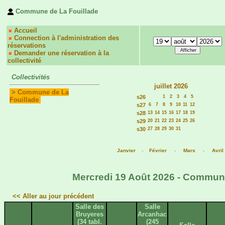
Commune de La Fouillade
Accueil
Connection à l'administration des
réservations
Demander une réservation à la
collectivité
Collectivités
juillet 2026
>
Commune de La
s26
1
2
3
4
5
Fouillade
s27
6
7
8
9
10
11
12
s28
13
14
15
16
17
18
19
s29
20
21
22
23
24
25
26
s30
27
28
29
30
31
Janvier
-
Février
-
Mars
-
Avril
Mercredi 19 Août 2026 - Commune 
<< Aller au jour précédent
Salle des
Salle
Bruyeres
Arcanhac
(34 tabl.
(245