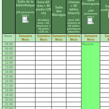
Salle
Salle de la
bois+62
chaises
Omnisports
bibliothèque
trav.+ 44
+ 60
Sa
Salle
-
-
pieds+135
tables
confi
des
(200
(20 personnes
ch)
blanch)
personnes
Mariages
max.)
-
-
max.)
34 tables
dont 245
bois + 62
chaises et
traverses +
60 tables
44 pieds
plastiques
+135 ch.
blanches
Heure :
Semaine
Semaine
Semaine
Semaine
Semaine
Se
Mois
Mois
Mois
Mois
Mois
08:00
Réservé
09:00
10:00
11:00
12:00
13:00
14:00
15:00
16:00
17:00
18:00
19:00
20:00
21:00
22:00