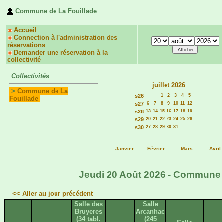
Commune de La Fouillade
Accueil
Connection à l'administration des
réservations
Demander une réservation à la
collectivité
Collectivités
juillet 2026
>
Commune de La
s26
1
2
3
4
5
Fouillade
s27
6
7
8
9
10
11
12
s28
13
14
15
16
17
18
19
s29
20
21
22
23
24
25
26
s30
27
28
29
30
31
Janvier
-
Février
-
Mars
-
Avril
Jeudi 20 Août 2026 - Commune d
<< Aller au jour précédent
Salle des
Salle
Bruyeres
Arcanhac
(34 tabl.
(245