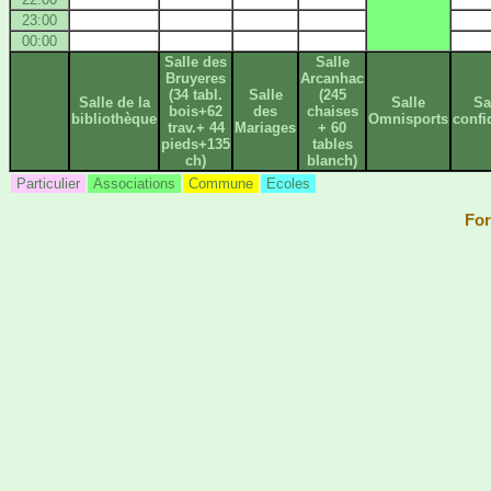
23:00
00:00
Salle des
Salle
Bruyeres
Arcanhac
(34 tabl.
Salle
(245
Salle de la
Salle
Sa
bois+62
des
chaises
bibliothèque
Omnisports
confi
trav.+ 44
Mariages
+ 60
pieds+135
tables
ch)
blanch)
Particulier
Associations
Commune
Ecoles
For