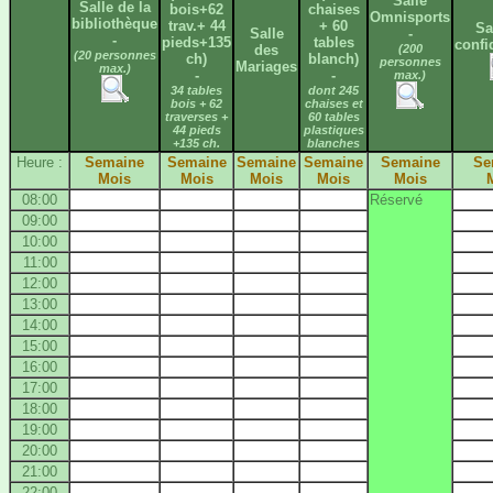
Salle
Salle de la
bois+62
chaises
Omnisports
bibliothèque
trav.+ 44
+ 60
Sa
Salle
-
-
pieds+135
tables
confi
des
(200
(20 personnes
ch)
blanch)
personnes
Mariages
max.)
-
-
max.)
34 tables
dont 245
bois + 62
chaises et
traverses +
60 tables
44 pieds
plastiques
+135 ch.
blanches
Heure :
Semaine
Semaine
Semaine
Semaine
Semaine
Se
Mois
Mois
Mois
Mois
Mois
08:00
Réservé
09:00
10:00
11:00
12:00
13:00
14:00
15:00
16:00
17:00
18:00
19:00
20:00
21:00
22:00