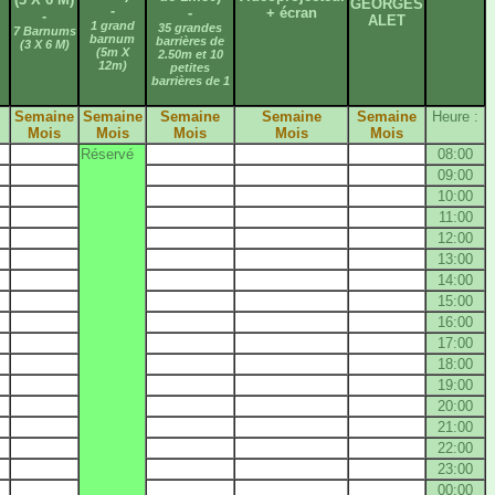
GEORGES
-
-
+ écran
-
ALET
1 grand
35 grandes
7 Barnums
barnum
barrières de
(3 X 6 M)
(5m X
2.50m et 10
12m)
petites
barrières de 1
Semaine
Semaine
Semaine
Semaine
Semaine
Heure :
Mois
Mois
Mois
Mois
Mois
Réservé
08:00
09:00
10:00
11:00
12:00
13:00
14:00
15:00
16:00
17:00
18:00
19:00
20:00
21:00
22:00
23:00
00:00