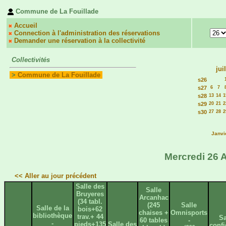
Commune de La Fouillade
Accueil
Connection à l'administration des réservations
Demander une réservation à la collectivité
Collectivités
jui
>
Commune de La Fouillade
s26
s27
6
7
s28
13
14
1
s29
20
21
2
s30
27
28
2
Janvi
Mercredi 26 
<< Aller au jour précédent
Salle des
Salle
Bruyeres
Arcanhac
(34 tabl.
(245
Salle
Salle de la
bois+62
chaises +
Omnisports
bibliothèque
trav.+ 44
Sa
60 tables
-
-
pieds+135
Salle des
confi