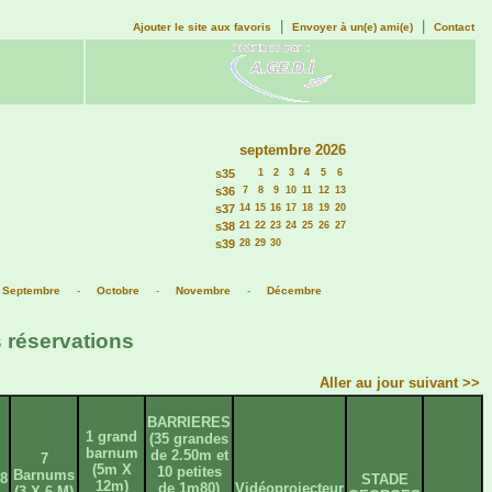
|
|
Ajouter le site aux favoris
Envoyer à un(e) ami(e)
Contact
septembre 2026
s35
1
2
3
4
5
6
s36
7
8
9
10
11
12
13
s37
14
15
16
17
18
19
20
s38
21
22
23
24
25
26
27
s39
28
29
30
-
Septembre
-
Octobre
-
Novembre
-
Décembre
 réservations
Aller au jour suivant >>
BARRIERES
1 grand
(35 grandes
barnum
de 2.50m et
7
(5m X
10 petites
Barnums
8
STADE
12m)
de 1m80)
Vidéoprojecteur
(3 X 6 M)