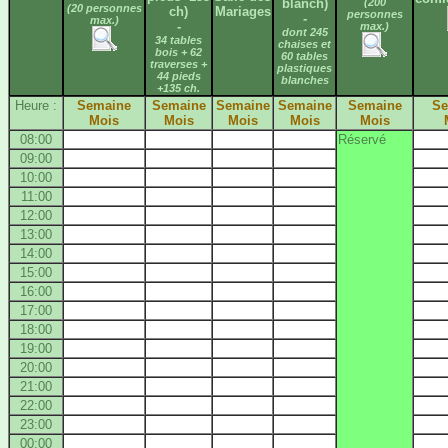
blanch)
(200
(20 personnes
ch)
Mariages
personnes
-
max.)
-
max.)
dont 245
34 tables
chaises et
bois + 62
60 tables
traverses +
plastiques
44 pieds
blanches
+135 ch.
Heure :
Semaine
Semaine
Semaine
Semaine
Semaine
Se
Mois
Mois
Mois
Mois
Mois
08:00
Réservé
09:00
10:00
11:00
12:00
13:00
14:00
15:00
16:00
17:00
18:00
19:00
20:00
21:00
22:00
23:00
00:00