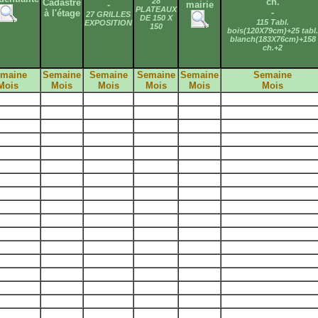
28
ch.
Cadastre
-
mairie
PLATEAUX
-
à l'étage
27 GRILLES
DE 150 X
115 Tabl.
EXPOSITION
150
bois(120X79cm)+25 tabl.
blanch(183X76cm)+158
ch.+2
maine
Semaine
Semaine
Semaine
Semaine
Semaine
Mois
Mois
Mois
Mois
Mois
Mois