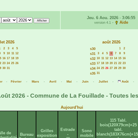
Jeu. 6 Aou. 2026
-
3:06:55
-
Aide
version 4.1
llet 2026
août 2026
1
2
3
4
5
s30
1
2
8
9
10
11
12
s31
3
4
5
6
7
8
9
5
16
17
18
19
s32
10
11
12
13
14
15
16
2
23
24
25
26
s33
17
18
19
20
21
22
23
9
30
31
s34
24
25
26
27
28
29
30
s35
31
er
-
Février
-
Mars
-
Avril
-
Mai
-
Juin
-
Juillet
-
Août
Août 2026 - Commune de La Fouillade - Toutes les
Aujourd'hui
115 Tabl.
bois(120X79cm)+25
Estrade
tabl.
Grilles
Sono
lle de
-
blanch(183X76cm)+15
Bureau
exposition
mobile
dentialité