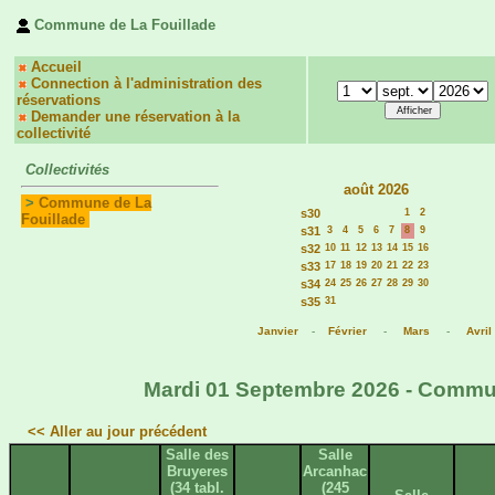
Commune de La Fouillade
Accueil
Connection à l'administration des
réservations
Demander une réservation à la
collectivité
Collectivités
août 2026
>
Commune de La
s30
1
2
Fouillade
s31
3
4
5
6
7
8
9
s32
10
11
12
13
14
15
16
s33
17
18
19
20
21
22
23
s34
24
25
26
27
28
29
30
s35
31
Janvier
-
Février
-
Mars
-
Avril
Mardi 01 Septembre 2026 - Commune
<< Aller au jour précédent
Salle des
Salle
Bruyeres
Arcanhac
(34 tabl.
(245