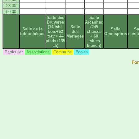
23:00
00:00
Salle des
Salle
Bruyeres
Arcanhac
(34 tabl.
Salle
(245
Salle de la
Salle
Sa
bois+62
des
chaises
bibliothèque
Omnisports
confi
trav.+ 44
Mariages
+ 60
pieds+135
tables
ch)
blanch)
Particulier
Associations
Commune
Ecoles
For