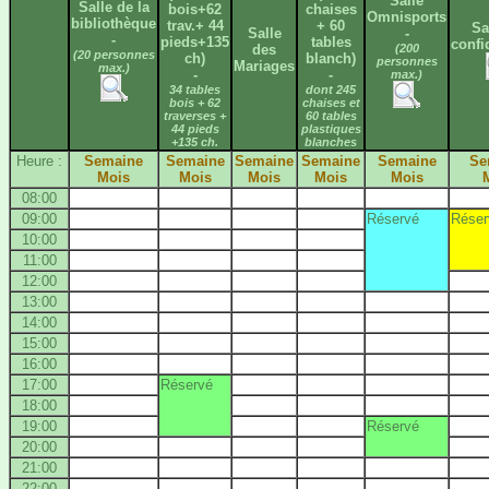
Salle
Salle de la
bois+62
chaises
Omnisports
bibliothèque
trav.+ 44
+ 60
Sa
Salle
-
-
pieds+135
tables
confi
des
(200
(20 personnes
ch)
blanch)
personnes
Mariages
max.)
-
-
max.)
34 tables
dont 245
bois + 62
chaises et
traverses +
60 tables
44 pieds
plastiques
+135 ch.
blanches
Heure :
Semaine
Semaine
Semaine
Semaine
Semaine
Se
Mois
Mois
Mois
Mois
Mois
08:00
09:00
Réservé
Réser
10:00
11:00
12:00
13:00
14:00
15:00
16:00
17:00
Réservé
18:00
19:00
Réservé
20:00
21:00
22:00