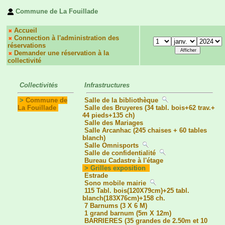
Commune de La Fouillade
Accueil
Connection à l'administration des
réservations
Demander une réservation à la
collectivité
Collectivités
Infrastructures
>
Commune de
Salle de la bibliothèque
La Fouillade
Salle des Bruyeres (34 tabl. bois+62 trav.+
44 pieds+135 ch)
Salle des Mariages
Salle Arcanhac (245 chaises + 60 tables
blanch)
Salle Omnisports
Salle de confidentialité
Bureau Cadastre à l'étage
> Grilles exposition
Estrade
Sono mobile mairie
115 Tabl. bois(120X79cm)+25 tabl.
blanch(183X76cm)+158 ch.
7 Barnums (3 X 6 M)
1 grand barnum (5m X 12m)
BARRIERES (35 grandes de 2.50m et 10