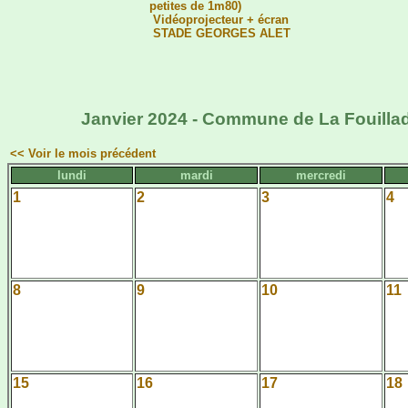
petites de 1m80)
Vidéoprojecteur + écran
STADE GEORGES ALET
Janvier 2024 - Commune de La Fouillad
<< Voir le mois précédent
lundi
mardi
mercredi
1
2
3
4
8
9
10
11
15
16
17
18