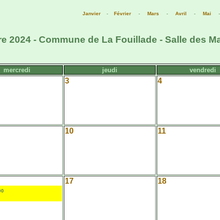
Janvier
-
Février
-
Mars
-
Avril
-
Mai
e 2024 - Commune de La Fouillade - Salle des M
mercredi
jeudi
vendredi
3
4
10
11
17
18
00