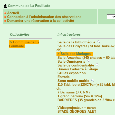
Commune de La Fouillade
Accueil
Connection à l'administration des réservations
Demander une réservation à la collectivité
Collectivités
Infrastructures
>
Commune de La
Salle de la bibliothèque
Fouillade
Salle des Bruyeres (34 tabl. bois+62
ch)
> Salle des Mariages
Salle Arcanhac (245 chaises + 60 ta
Salle Omnisports
Salle de confidentialité
Bureau Cadastre à l'étage
Grilles exposition
Estrade
Sono mobile mairie
115 Tabl. bois(120X79cm)+25 tabl. 
ch.
7 Barnums (3 X 6 M)
1 grand barnum (5m X 12m)
BARRIERES (35 grandes de 2.50m et
Vidéoprojecteur + écran
STADE GEORGES ALET