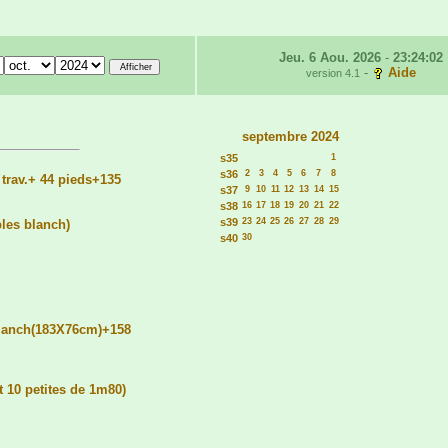
Jeu. 6 Aou. 2026
-
23:24:02
-
Aide
version 4.1
septembre 2024
s35
1
s36
2
3
4
5
6
7
8
 trav.+ 44 pieds+135
s37
9
10
11
12
13
14
15
s38
16
17
18
19
20
21
22
s39
23
24
25
26
27
28
29
bles blanch)
s40
30
blanch(183X76cm)+158
 10 petites de 1m80)