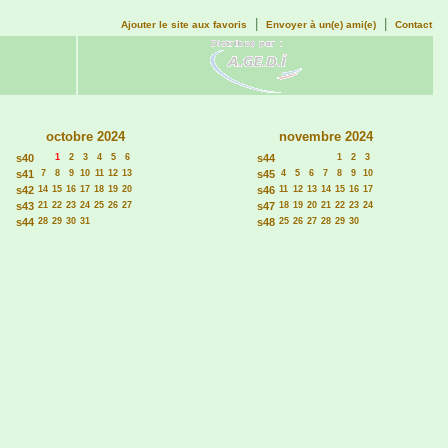
|
|
Ajouter le site aux favoris
Envoyer à un(e) ami(e)
Contact
octobre 2024
novembre 2024
s40
1
2
3
4
5
6
s44
1
2
3
s41
7
8
9
10
11
12
13
s45
4
5
6
7
8
9
10
s42
14
15
16
17
18
19
20
s46
11
12
13
14
15
16
17
s43
21
22
23
24
25
26
27
s47
18
19
20
21
22
23
24
s44
28
29
30
31
s48
25
26
27
28
29
30