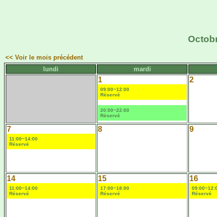
Octobr
<< Voir le mois précédent
lundi
mardi
1
2
09:00~12:00
Réservé
20:00~22:00
Réservé
7
8
9
11:00~14:00
Réservé
14
15
16
11:00~14:00
17:00~18:00
09:00~12:
Réservé
Réservé
Réservé