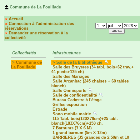
Commune de La Fouillade
Accueil
Connection à l'administration des
réservations
Demander une réservation à la
collectivité
Collectivités
Infrastructures
>
Commune de
> Salle de la bibliothèque
La Fouillade
Salle des Bruyeres (34 tabl. bois+62 trav.+
44 pieds+135 ch)
Salle des Mariages
Salle Arcanhac (245 chaises + 60 tables
blanch)
Salle Omnisports
Salle de confidentialité
Bureau Cadastre à l'étage
Grilles exposition
Estrade
Sono mobile mairie
115 Tabl. bois(120X79cm)+25 tabl.
blanch(183X76cm)+158 ch.
7 Barnums (3 X 6 M)
1 grand barnum (5m X 12m)
BARRIERES (35 grandes de 2.50m et 10