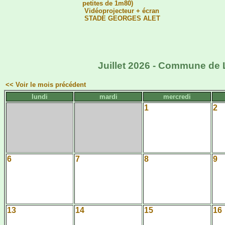
petites de 1m80)
Vidéoprojecteur + écran
STADE GEORGES ALET
Juillet 2026 - Commune de L
<< Voir le mois précédent
lundi
mardi
mercredi
1
2
6
7
8
9
13
14
15
16