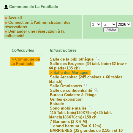
Commune de La Fouillade
Accueil
Connection à l'administration des
réservations
Demander une réservation à la
collectivité
Collectivités
Infrastructures
>
Commune de
Salle de la bibliothèque
La Fouillade
Salle des Bruyeres (34 tabl. bois+62 trav.+
44 pieds+135 ch)
> Salle des Mariages
Salle Arcanhac (245 chaises + 60 tables
blanch)
Salle Omnisports
Salle de confidentialité
Bureau Cadastre à l'étage
Grilles exposition
Estrade
Sono mobile mairie
115 Tabl. bois(120X79cm)+25 tabl.
blanch(183X76cm)+158 ch.
7 Barnums (3 X 6 M)
1 grand barnum (5m X 12m)
BARRIERES (35 grandes de 2.50m et 10