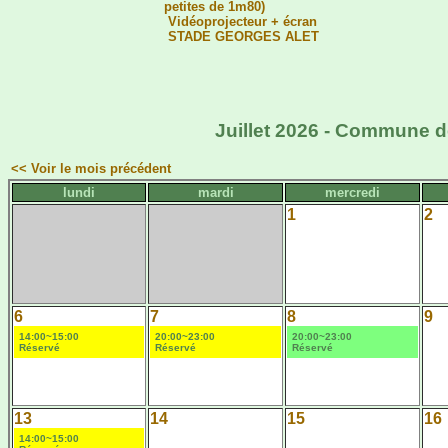
petites de 1m80)
Vidéoprojecteur + écran
STADE GEORGES ALET
Juillet 2026 - Commune d
<< Voir le mois précédent
lundi
mardi
mercredi
1
2
6
7
8
9
14:00~15:00
20:00~23:00
20:00~23:00
Réservé
Réservé
Réservé
13
14
15
16
14:00~15:00