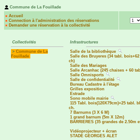
Commune de La Fouillade
Accueil
Connection à l'administration des réservations
Demander une réservation à la collectivité
Collectivités
Infrastructures
>
Commune de La
Salle de la bibliothèque
Fouillade
Salle des Bruyeres (34 tabl. bois+62
ch)
Salle des Mariages
Salle Arcanhac (245 chaises + 60 ta
Salle Omnisports
Salle de confidentialité
Bureau Cadastre à l'étage
Grilles exposition
Estrade
Sono mobile mairie
115 Tabl. bois(120X79cm)+25 tabl. 
ch.
7 Barnums (3 X 6 M)
1 grand barnum (5m X 12m)
BARRIERES (35 grandes de 2.50m et
Vidéoprojecteur + écran
STADE GEORGES ALET