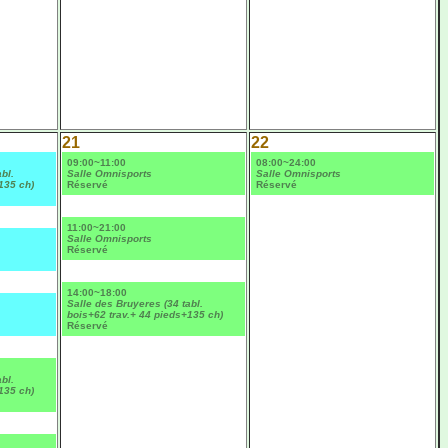
21
22
09:00~11:00
08:00~24:00
bl.
Salle Omnisports
Salle Omnisports
135 ch)
Réservé
Réservé
11:00~21:00
Salle Omnisports
Réservé
14:00~18:00
Salle des Bruyeres (34 tabl.
bois+62 trav.+ 44 pieds+135 ch)
Réservé
bl.
135 ch)