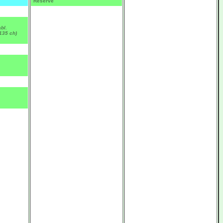
Réservé
bl.
135 ch)