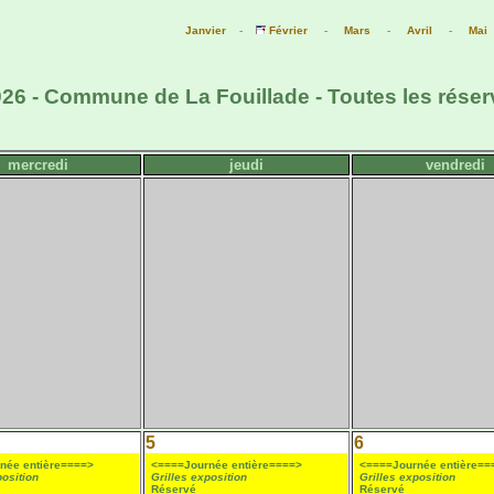
Janvier
-
Février
-
Mars
-
Avril
-
Mai
026 - Commune de La Fouillade - Toutes les réser
mercredi
jeudi
vendredi
5
6
née entière====>
<====Journée entière====>
<====Journée entière==
position
Grilles exposition
Grilles exposition
Réservé
Réservé