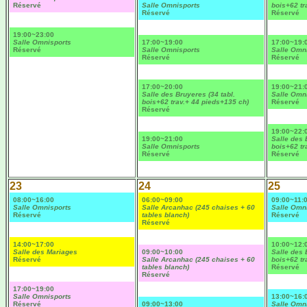
Réservé
Salle Omnisports
bois+62 tr
Réservé
Réservé
19:00~23:00
Salle Omnisports
17:00~19:00
17:00~19:
Réservé
Salle Omnisports
Salle Omn
Réservé
Réservé
17:00~20:00
19:00~21:
Salle des Bruyeres (34 tabl.
Salle Omn
bois+62 trav.+ 44 pieds+135 ch)
Réservé
Réservé
19:00~22:
19:00~21:00
Salle des 
Salle Omnisports
bois+62 tr
Réservé
Réservé
23
24
25
08:00~16:00
06:00~09:00
09:00~11:
Salle Omnisports
Salle Arcanhac (245 chaises + 60
Salle Omn
Réservé
tables blanch)
Réservé
Réservé
14:00~17:00
10:00~12:
Salle des Mariages
09:00~10:00
Salle des 
Réservé
Salle Arcanhac (245 chaises + 60
bois+62 tr
tables blanch)
Réservé
Réservé
17:00~19:00
Salle Omnisports
13:00~16:
Réservé
09:00~13:00
Salle Omn