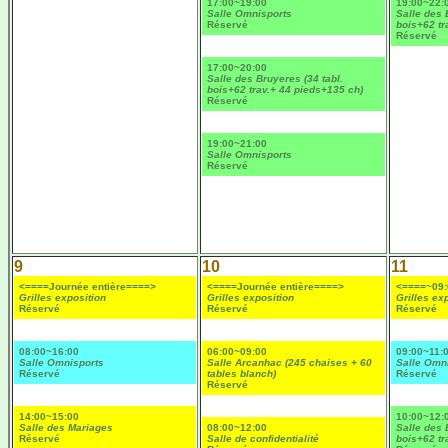
17:00~19:00
19:00~22:
Salle Omnisports
Salle des 
Réservé
bois+62 tr
Réservé
17:00~20:00
Salle des Bruyeres (34 tabl.
bois+62 trav.+ 44 pieds+135 ch)
Réservé
19:00~21:00
Salle Omnisports
Réservé
9
10
11
<====Journée entière====>
<====Journée entière====>
<====~09:
Grilles exposition
Grilles exposition
Grilles ex
Réservé
Réservé
Réservé
08:00~16:00
06:00~09:00
09:00~11:
Salle Omnisports
Salle Arcanhac (245 chaises + 60
Salle Omn
Réservé
tables blanch)
Réservé
Réservé
14:00~15:00
10:00~12:
Salle des Mariages
08:00~12:00
Salle des 
Réservé
Salle de confidentialité
bois+62 tr