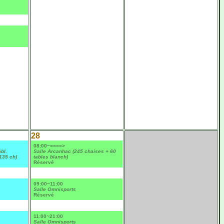
28
08:00~====>
bl.
Salle Arcanhac (245 chaises + 60
135 ch)
tables blanch)
Réservé
09:00~11:00
Salle Omnisports
Réservé
11:00~21:00
Salle Omnisports