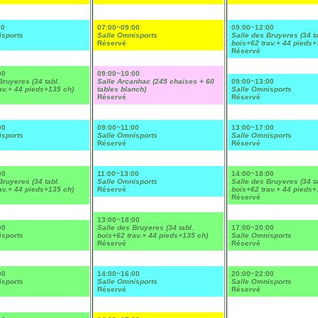
00
07:00~09:00
09:00~12:00
isports
Salle Omnisports
Salle des Bruyeres (34 ta
Réservé
bois+62 trav.+ 44 pieds+
Réservé
00
09:00~10:00
Bruyeres (34 tabl.
Salle Arcanhac (245 chaises + 60
09:00~13:00
av.+ 44 pieds+135 ch)
tables blanch)
Salle Omnisports
Réservé
Réservé
00
09:00~11:00
13:00~17:00
isports
Salle Omnisports
Salle Omnisports
Réservé
Réservé
00
11:00~13:00
14:00~18:00
Bruyeres (34 tabl.
Salle Omnisports
Salle des Bruyeres (34 ta
av.+ 44 pieds+135 ch)
Réservé
bois+62 trav.+ 44 pieds+
Réservé
13:00~18:00
00
Salle des Bruyeres (34 tabl.
17:00~20:00
isports
bois+62 trav.+ 44 pieds+135 ch)
Salle Omnisports
Réservé
Réservé
00
14:00~16:00
20:00~22:00
isports
Salle Omnisports
Salle Omnisports
Réservé
Réservé