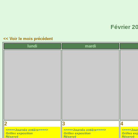
Février 2
<< Voir le mois précédent
lundi
mardi
2
3
4
<====Journée entière====>
<====Journée entière====>
<====Jour
Grilles exposition
Grilles exposition
Grilles ex
Réservé
Réservé
Réservé