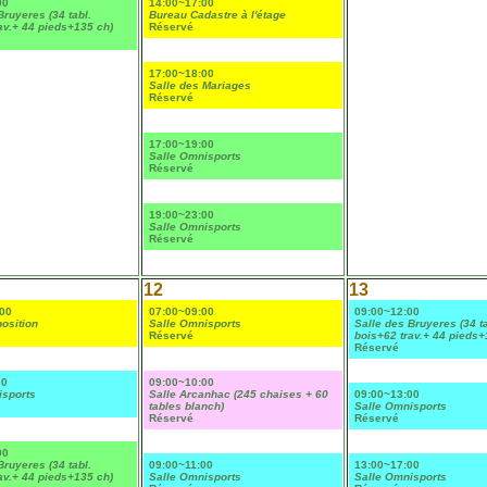
00
14:00~17:00
Bruyeres (34 tabl.
Bureau Cadastre à l'étage
av.+ 44 pieds+135 ch)
Réservé
17:00~18:00
Salle des Mariages
Réservé
17:00~19:00
Salle Omnisports
Réservé
19:00~23:00
Salle Omnisports
Réservé
12
13
00
07:00~09:00
09:00~12:00
position
Salle Omnisports
Salle des Bruyeres (34 ta
Réservé
bois+62 trav.+ 44 pieds+
Réservé
00
09:00~10:00
isports
Salle Arcanhac (245 chaises + 60
09:00~13:00
tables blanch)
Salle Omnisports
Réservé
Réservé
00
Bruyeres (34 tabl.
09:00~11:00
13:00~17:00
av.+ 44 pieds+135 ch)
Salle Omnisports
Salle Omnisports