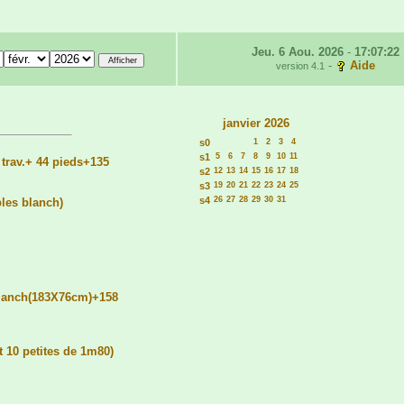
Jeu. 6 Aou. 2026
-
17:07:22
-
Aide
version 4.1
janvier 2026
s0
1
2
3
4
s1
5
6
7
8
9
10
11
 trav.+ 44 pieds+135
s2
12
13
14
15
16
17
18
s3
19
20
21
22
23
24
25
s4
26
27
28
29
30
31
bles blanch)
blanch(183X76cm)+158
 10 petites de 1m80)