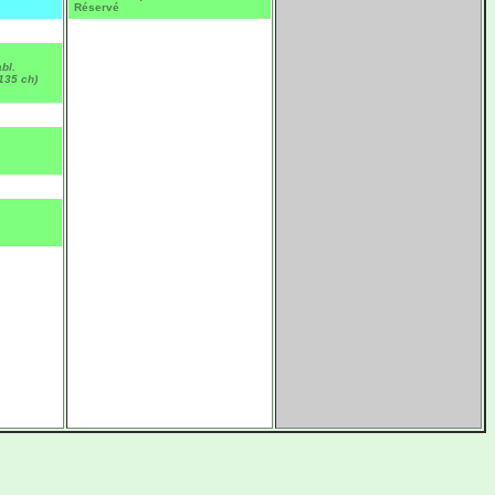
Réservé
bl.
135 ch)