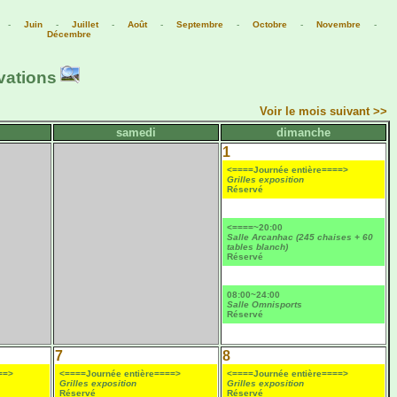
-
Juin
-
Juillet
-
Août
-
Septembre
-
Octobre
-
Novembre
-
Décembre
vations
Voir le mois suivant >>
samedi
dimanche
1
<====Journée entière====>
Grilles exposition
Réservé
<====~20:00
Salle Arcanhac (245 chaises + 60
tables blanch)
Réservé
08:00~24:00
Salle Omnisports
Réservé
7
8
==>
<====Journée entière====>
<====Journée entière====>
Grilles exposition
Grilles exposition
Réservé
Réservé