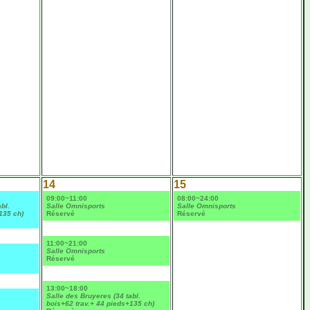
14
15
09:00~11:00
08:00~24:00
bl.
Salle Omnisports
Salle Omnisports
135 ch)
Réservé
Réservé
11:00~21:00
Salle Omnisports
Réservé
13:00~18:00
Salle des Bruyeres (34 tabl.
bois+62 trav.+ 44 pieds+135 ch)