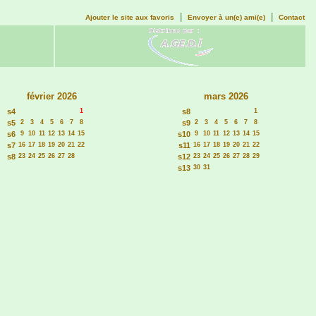
|
|
Ajouter le site aux favoris
Envoyer à un(e) ami(e)
Contact
février 2026
mars 2026
s4
1
s8
1
s5
2
3
4
5
6
7
8
s9
2
3
4
5
6
7
8
s6
9
10
11
12
13
14
15
s10
9
10
11
12
13
14
15
s7
16
17
18
19
20
21
22
s11
16
17
18
19
20
21
22
s8
23
24
25
26
27
28
s12
23
24
25
26
27
28
29
s13
30
31