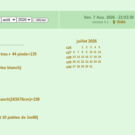
Ven. 7 Aou. 2026
-
21:03:38
-
Aide
version 4.1
juillet 2026
s26
1
2
3
4
5
s27
6
7
8
9
10
11
12
 trav.+ 44 pieds+135
s28
13
14
15
16
17
18
19
s29
20
21
22
23
24
25
26
s30
27
28
29
30
31
bles blanch)
blanch(183X76cm)+158
 10 petites de 1m80)