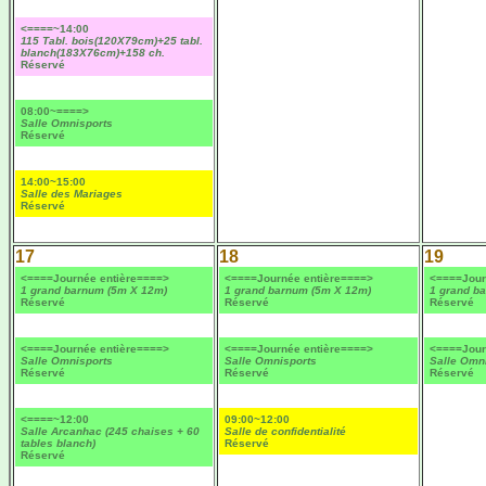
<====~14:00
115 Tabl. bois(120X79cm)+25 tabl.
blanch(183X76cm)+158 ch.
Réservé
08:00~====>
Salle Omnisports
Réservé
14:00~15:00
Salle des Mariages
Réservé
17
18
19
<====Journée entière====>
<====Journée entière====>
<====Jour
1 grand barnum (5m X 12m)
1 grand barnum (5m X 12m)
1 grand b
Réservé
Réservé
Réservé
<====Journée entière====>
<====Journée entière====>
<====Jour
Salle Omnisports
Salle Omnisports
Salle Omn
Réservé
Réservé
Réservé
<====~12:00
09:00~12:00
Salle Arcanhac (245 chaises + 60
Salle de confidentialité
tables blanch)
Réservé
Réservé