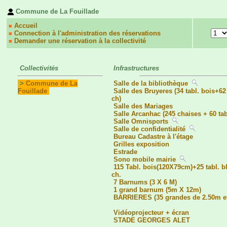
Commune de La Fouillade
Accueil
Connection à l'administration des réservations
Demander une réservation à la collectivité
Collectivités
Infrastructures
>
Commune de La
Salle de la bibliothèque
Fouillade
Salle des Bruyeres (34 tabl. bois+62
ch)
Salle des Mariages
Salle Arcanhac (245 chaises + 60 ta
Salle Omnisports
Salle de confidentialité
Bureau Cadastre à l'étage
Grilles exposition
Estrade
Sono mobile mairie
115 Tabl. bois(120X79cm)+25 tabl. 
ch.
7 Barnums (3 X 6 M)
1 grand barnum (5m X 12m)
BARRIERES (35 grandes de 2.50m et
Vidéoprojecteur + écran
STADE GEORGES ALET