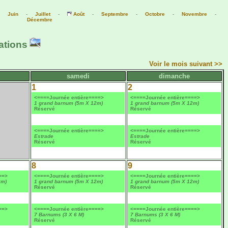
-
Juin
-
Juillet
-
Août
-
Septembre
-
Octobre
-
Novembre
-
Décembre
ations
Voir le mois suivant >>
samedi
dimanche
1
2
<====Journée entière====>
<====Journée entière====>
1 grand barnum (5m X 12m)
1 grand barnum (5m X 12m)
Réservé
Réservé
<====Journée entière====>
<====Journée entière====>
Estrade
Estrade
Réservé
Réservé
8
9
==>
<====Journée entière====>
<====Journée entière====>
2m)
1 grand barnum (5m X 12m)
1 grand barnum (5m X 12m)
Réservé
Réservé
==>
<====Journée entière====>
<====Journée entière====>
7 Barnums (3 X 6 M)
7 Barnums (3 X 6 M)
Réservé
Réservé