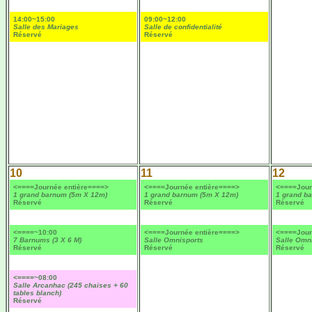
14:00~15:00
09:00~12:00
Salle des Mariages
Salle de confidentialité
Réservé
Réservé
10
11
12
<====Journée entière====>
<====Journée entière====>
<====Jour
1 grand barnum (5m X 12m)
1 grand barnum (5m X 12m)
1 grand b
Réservé
Réservé
Réservé
<====~10:00
<====Journée entière====>
<====Jour
7 Barnums (3 X 6 M)
Salle Omnisports
Salle Omn
Réservé
Réservé
Réservé
<====~08:00
Salle Arcanhac (245 chaises + 60
tables blanch)
Réservé