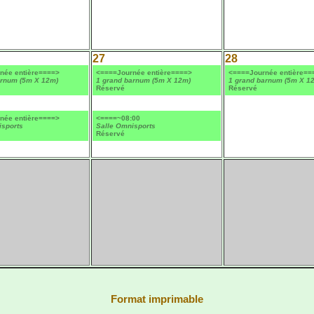
27
28
née entière====>
<====Journée entière====>
<====Journée entière==
arnum (5m X 12m)
1 grand barnum (5m X 12m)
1 grand barnum (5m X 1
Réservé
Réservé
née entière====>
<====~08:00
isports
Salle Omnisports
Réservé
Format imprimable