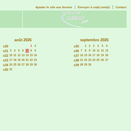
|
|
Ajouter le site aux favoris
Envoyer à un(e) ami(e)
Contact
août 2026
septembre 2026
s30
1
2
s35
1
2
3
4
5
6
s31
3
4
5
6
7
8
9
s36
7
8
9
10
11
12
13
s32
10
11
12
13
14
15
16
s37
14
15
16
17
18
19
20
s33
17
18
19
20
21
22
23
s38
21
22
23
24
25
26
27
s34
24
25
26
27
28
29
30
s39
28
29
30
s35
31