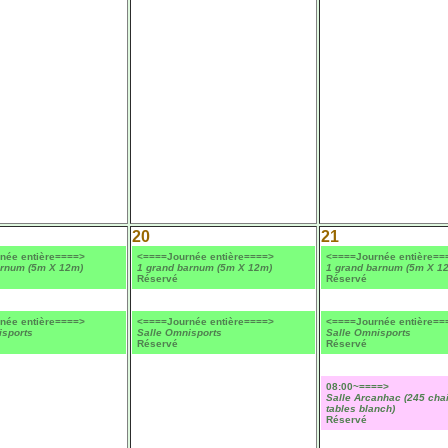
20
21
née entière====>
<====Journée entière====>
<====Journée entière==
arnum (5m X 12m)
1 grand barnum (5m X 12m)
1 grand barnum (5m X 1
Réservé
Réservé
née entière====>
<====Journée entière====>
<====Journée entière==
isports
Salle Omnisports
Salle Omnisports
Réservé
Réservé
08:00~====>
Salle Arcanhac (245 cha
tables blanch)
Réservé