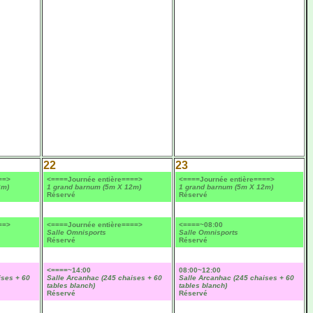
22
23
==>
<====Journée entière====>
<====Journée entière====>
2m)
1 grand barnum (5m X 12m)
1 grand barnum (5m X 12m)
Réservé
Réservé
==>
<====Journée entière====>
<====~08:00
Salle Omnisports
Salle Omnisports
Réservé
Réservé
<====~14:00
08:00~12:00
ises + 60
Salle Arcanhac (245 chaises + 60
Salle Arcanhac (245 chaises + 60
tables blanch)
tables blanch)
Réservé
Réservé