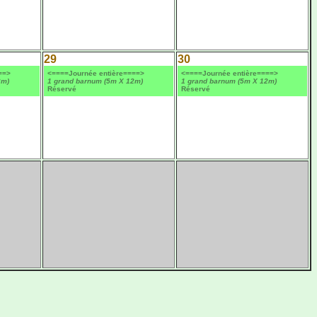
29
30
==>
<====Journée entière====>
<====Journée entière====>
2m)
1 grand barnum (5m X 12m)
1 grand barnum (5m X 12m)
Réservé
Réservé