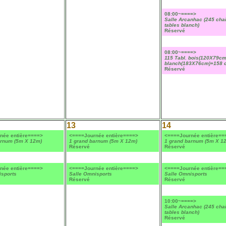
08:00~====>
Salle Arcanhac (245 cha
tables blanch)
Réservé
08:00~====>
115 Tabl. bois(120X79cm
blanch(183X76cm)+158 c
Réservé
13
14
née entière====>
<====Journée entière====>
<====Journée entière==
arnum (5m X 12m)
1 grand barnum (5m X 12m)
1 grand barnum (5m X 1
Réservé
Réservé
née entière====>
<====Journée entière====>
<====Journée entière==
isports
Salle Omnisports
Salle Omnisports
Réservé
Réservé
10:00~====>
Salle Arcanhac (245 cha
tables blanch)
Réservé