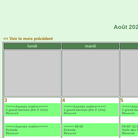
Août 202
<< Voir le mois précédent
lundi
mardi
3
4
5
<====Journée entière====>
<====Journée entière====>
<====Jour
1 grand barnum (5m X 12m)
1 grand barnum (5m X 12m)
1 grand b
Réservé
Réservé
Réservé
<====Journée entière====>
<====~08:00
09:00~12:
Estrade
Estrade
Salle des
Réservé
Réservé
Réservé