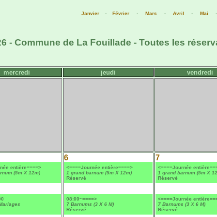
Janvier
-
Février
-
Mars
-
Avril
-
Mai
6 - Commune de La Fouillade - Toutes les réserv
mercredi
jeudi
vendredi
6
7
née entière====>
<====Journée entière====>
<====Journée entière==
arnum (5m X 12m)
1 grand barnum (5m X 12m)
1 grand barnum (5m X 1
Réservé
Réservé
00
08:00~====>
<====Journée entière==
 Mariages
7 Barnums (3 X 6 M)
7 Barnums (3 X 6 M)
Réservé
Réservé