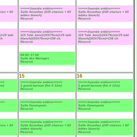
<====Journée entière====>
<====Journée entière====>
ises + 60
Salle Arcanhac (245 chaises + 60
Salle Arcanhac (245 chaises + 60
tables blanch)
tables blanch)
Réservé
Réservé
<====Journée entière====>
<====Journée entière====>
)+25 tabl.
115 Tabl. bois(120X79cm)+25 tabl.
115 Tabl. bois(120X79cm)+25 tabl.
h.
blanch(183X76cm)+158 ch.
blanch(183X76cm)+158 ch.
Réservé
Réservé
08:00~17:00
Salle des Mariages
Réservé
15
16
==>
<====Journée entière====>
<====Journée entière====>
2m)
1 grand barnum (5m X 12m)
1 grand barnum (5m X 12m)
Réservé
Réservé
==>
<====Journée entière====>
<====Journée entière====>
Salle Omnisports
Salle Omnisports
Réservé
Réservé
<====Journée entière====>
<====Journée entière====>
ises + 60
Salle Arcanhac (245 chaises + 60
Salle Arcanhac (245 chaises + 60
tables blanch)
tables blanch)
Réservé
Réservé