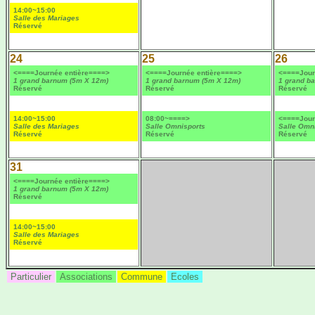
14:00~15:00
Salle des Mariages
Réservé
24
25
26
<====Journée entière====>
<====Journée entière====>
<====Jour
1 grand barnum (5m X 12m)
1 grand barnum (5m X 12m)
1 grand b
Réservé
Réservé
Réservé
14:00~15:00
08:00~====>
<====Jour
Salle des Mariages
Salle Omnisports
Salle Omn
Réservé
Réservé
Réservé
31
<====Journée entière====>
1 grand barnum (5m X 12m)
Réservé
14:00~15:00
Salle des Mariages
Réservé
Particulier
Associations
Commune
Ecoles