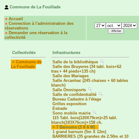
Commune de La Fouillade
Accueil
Connection à l'administration des
réservations
Demander une réservation à la
collectivité
Collectivités
Infrastructures
>
Commune de
Salle de la bibliothèque
La Fouillade
Salle des Bruyeres (34 tabl. bois+62
trav.+ 44 pieds+135 ch)
Salle des Mariages
Salle Arcanhac (245 chaises + 60 tables
blanch)
Salle Omnisports
Salle de confidentialité
Bureau Cadastre à l'étage
Grilles exposition
Estrade
Sono mobile mairie
115 Tabl. bois(120X79cm)+25 tabl.
blanch(183X76cm)+158 ch.
> 7 Barnums (3 X 6 M)
1 grand barnum (5m X 12m)
BARRIERES (35 grandes de 2.50m et 10