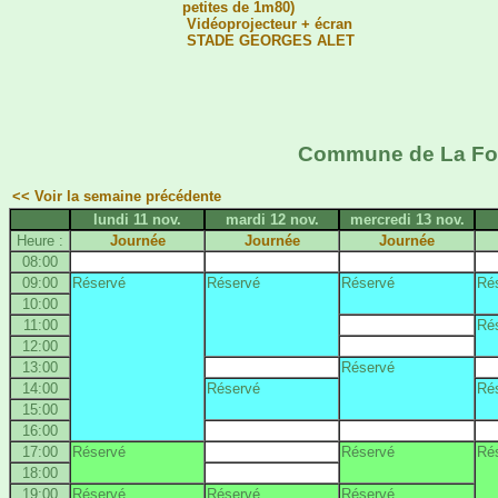
petites de 1m80)
Vidéoprojecteur + écran
STADE GEORGES ALET
Commune de La Foui
<< Voir la semaine précédente
lundi 11 nov.
mardi 12 nov.
mercredi 13 nov.
Heure :
Journée
Journée
Journée
08:00
09:00
Réservé
Réservé
Réservé
Ré
10:00
11:00
Ré
12:00
13:00
Réservé
14:00
Réservé
Ré
15:00
16:00
17:00
Réservé
Réservé
Ré
18:00
19:00
Réservé
Réservé
Réservé