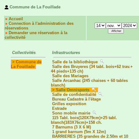
Commune de La Fouillade
Accueil
Connection à l'administration des
réservations
Demander une réservation à la
collectivité
Collectivités
Infrastructures
>
Commune de
Salle de la bibliothèque
La Fouillade
Salle des Bruyeres (34 tabl. bois+62 trav.+
44 pieds+135 ch)
Salle des Mariages
Salle Arcanhac (245 chaises + 60 tables
blanch)
> Salle Omnisports
Salle de confidentialité
Bureau Cadastre à l'étage
Grilles exposition
Estrade
Sono mobile mairie
115 Tabl. bois(120X79cm)+25 tabl.
blanch(183X76cm)+158 ch.
7 Barnums (3 X 6 M)
1 grand barnum (5m X 12m)
BARRIERES (35 grandes de 2.50m et 10