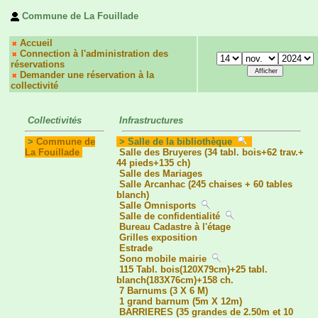
Commune de La Fouillade
Accueil
Connection à l'administration des
réservations
Demander une réservation à la
collectivité
Collectivités
Infrastructures
>
Commune de
> Salle de la bibliothèque
La Fouillade
Salle des Bruyeres (34 tabl. bois+62 trav.+
44 pieds+135 ch)
Salle des Mariages
Salle Arcanhac (245 chaises + 60 tables
blanch)
Salle Omnisports
Salle de confidentialité
Bureau Cadastre à l'étage
Grilles exposition
Estrade
Sono mobile mairie
115 Tabl. bois(120X79cm)+25 tabl.
blanch(183X76cm)+158 ch.
7 Barnums (3 X 6 M)
1 grand barnum (5m X 12m)
BARRIERES (35 grandes de 2.50m et 10