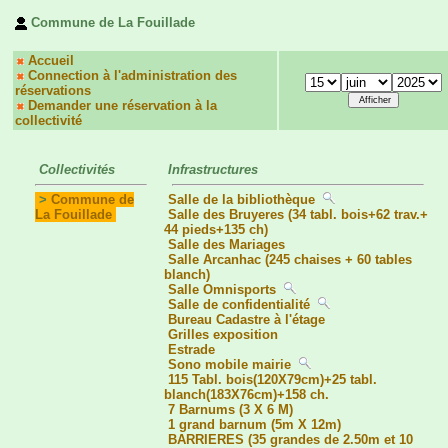
Commune de La Fouillade
Accueil
Connection à l'administration des
réservations
Demander une réservation à la
collectivité
Collectivités
Infrastructures
>
Commune de
Salle de la bibliothèque
La Fouillade
Salle des Bruyeres (34 tabl. bois+62 trav.+
44 pieds+135 ch)
Salle des Mariages
Salle Arcanhac (245 chaises + 60 tables
blanch)
Salle Omnisports
Salle de confidentialité
Bureau Cadastre à l'étage
Grilles exposition
Estrade
Sono mobile mairie
115 Tabl. bois(120X79cm)+25 tabl.
blanch(183X76cm)+158 ch.
7 Barnums (3 X 6 M)
1 grand barnum (5m X 12m)
BARRIERES (35 grandes de 2.50m et 10