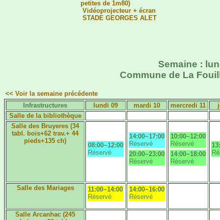
petites de 1m80)
Vidéoprojecteur + écran
STADE GEORGES ALET
Semaine : lund
Commune de La Fouilla
<< Voir la semaine précédente
Infrastructures
lundi 09
mardi 10
mercredi 11
Salle de la bibliothèque
Salle des Bruyeres (34
tabl. bois+62 trav.+ 44
14:00~17:00
10:00~12:00
pieds+135 ch)
Réservé
Réservé
08:00~12:00
13
Réservé
Ré
20:00~23:00
14:00~18:00
Réservé
Réservé
Salle des Mariages
11:00~14:00
14:00~16:00
Réservé
Réservé
Salle Arcanhac (245