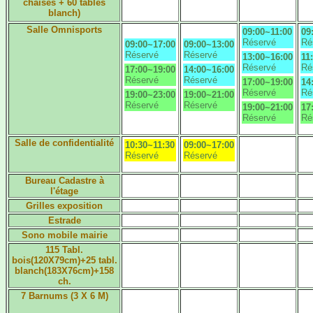
chaises + 60 tables
blanch)
Salle Omnisports
09:00~11:00
09
Réservé
Ré
09:00~17:00
09:00~13:00
Réservé
Réservé
13:00~16:00
11
Réservé
Ré
17:00~19:00
14:00~16:00
Réservé
Réservé
17:00~19:00
14
Réservé
Ré
19:00~23:00
19:00~21:00
Réservé
Réservé
19:00~21:00
17
Réservé
Ré
Salle de confidentialité
10:30~11:30
09:00~17:00
Réservé
Réservé
Bureau Cadastre à
l'étage
Grilles exposition
Estrade
Sono mobile mairie
115 Tabl.
bois(120X79cm)+25 tabl.
blanch(183X76cm)+158
ch.
7 Barnums (3 X 6 M)