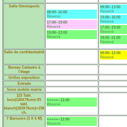
Salle Omnisports
09:00~13:00
Réservé
08:00~16:00
Réservé
14:00~16:00
Réservé
17:00~19:00
Réservé
17:00~19:00
Réservé
19:00~23:00
Réservé
19:00~21:00
Réservé
Salle de confidentialité
09:00~12:00
Réservé
Bureau Cadastre à
l'étage
Grilles exposition
Estrade
Sono mobile mairie
115 Tabl.
bois(120X79cm)+25
<====~12:00
tabl.
Réservé
blanch(183X76cm)+158
ch.
7 Barnums (3 X 6 M)
<====~12:00
Réservé