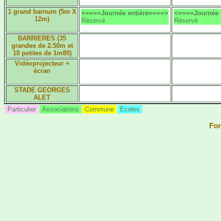
1 grand barnum (5m X
<====Journée entière====>
<====Journée 
12m)
Réservé
Réservé
BARRIERES (35
grandes de 2.50m et
10 petites de 1m80)
Vidéoprojecteur +
écran
STADE GEORGES
ALET
Particulier
Associations
Commune
Ecoles
For