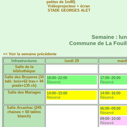
petites de 1m80)
Vidéoprojecteur + écran
STADE GEORGES ALET
Semaine : lund
Commune de La Fouilla
<< Voir la semaine précédente
Infrastructures
lundi 29
mardi
Salle de la
bibliothèque
Salle des Bruyeres (34
18:00~22:00
17:00~20:00
tabl. bois+62 trav.+ 44
Réservé
Réservé
pieds+135 ch)
Salle des Mariages
14:00~15:00
14:00~16:00
Réservé
Réservé
Salle Arcanhac (245
06:00~09:00
chaises + 60 tables
Réservé
blanch)
09:00~10:00
Réservé