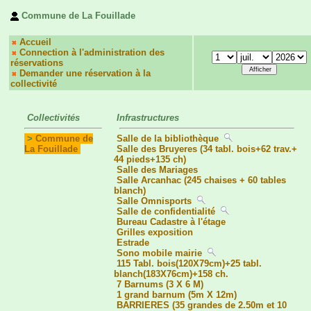
Commune de La Fouillade
Accueil
Connection à l'administration des
réservations
Demander une réservation à la
collectivité
Collectivités
Infrastructures
>
Commune de
Salle de la bibliothèque
La Fouillade
Salle des Bruyeres (34 tabl. bois+62 trav.+
44 pieds+135 ch)
Salle des Mariages
Salle Arcanhac (245 chaises + 60 tables
blanch)
Salle Omnisports
Salle de confidentialité
Bureau Cadastre à l'étage
Grilles exposition
Estrade
Sono mobile mairie
115 Tabl. bois(120X79cm)+25 tabl.
blanch(183X76cm)+158 ch.
7 Barnums (3 X 6 M)
1 grand barnum (5m X 12m)
BARRIERES (35 grandes de 2.50m et 10