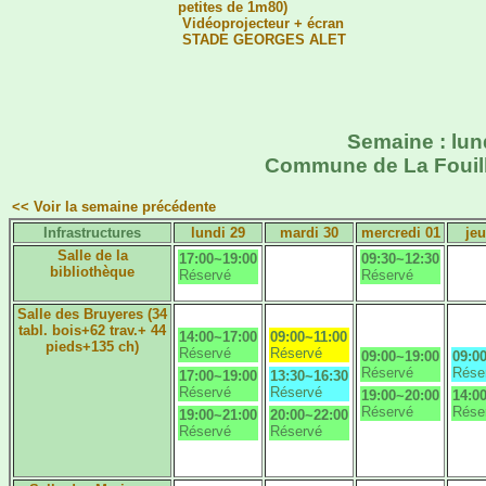
petites de 1m80)
Vidéoprojecteur + écran
STADE GEORGES ALET
Semaine : lund
Commune de La Fouilla
<< Voir la semaine précédente
Infrastructures
lundi 29
mardi 30
mercredi 01
jeu
Salle de la
17:00~19:00
09:30~12:30
bibliothèque
Réservé
Réservé
Salle des Bruyeres (34
tabl. bois+62 trav.+ 44
14:00~17:00
09:00~11:00
pieds+135 ch)
Réservé
Réservé
09:00~19:00
09:0
Réservé
Rése
17:00~19:00
13:30~16:30
Réservé
Réservé
19:00~20:00
14:0
Réservé
Rése
19:00~21:00
20:00~22:00
Réservé
Réservé