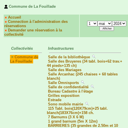
Commune de La Fouillade
Accueil
Connection à l'administration des
réservations
Demander une réservation à la
collectivité
Collectivités
Infrastructures
>
Commune de
Salle de la bibliothèque
La Fouillade
Salle des Bruyeres (34 tabl. bois+62 trav.+
44 pieds+135 ch)
Salle des Mariages
Salle Arcanhac (245 chaises + 60 tables
blanch)
Salle Omnisports
Salle de confidentialité
Bureau Cadastre à l'étage
Grilles exposition
Estrade
Sono mobile mairie
115 Tabl. bois(120X79cm)+25 tabl.
blanch(183X76cm)+158 ch.
7 Barnums (3 X 6 M)
1 grand barnum (5m X 12m)
BARRIERES (35 grandes de 2.50m et 10