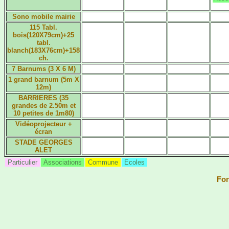
Sono mobile mairie
115 Tabl.
bois(120X79cm)+25
tabl.
blanch(183X76cm)+158
ch.
7 Barnums (3 X 6 M)
1 grand barnum (5m X
12m)
BARRIERES (35
grandes de 2.50m et
10 petites de 1m80)
Vidéoprojecteur +
écran
STADE GEORGES
ALET
Particulier
Associations
Commune
Ecoles
For