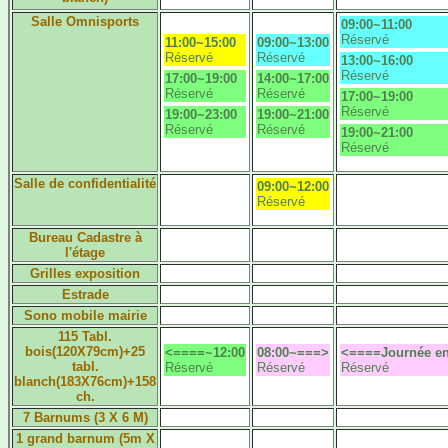
Salle Omnisports
09:00~11:00
Réservé
11:00~15:00
09:00~13:00
Réservé
Réservé
13:00~16:00
Réservé
17:00~19:00
14:00~17:00
Réservé
Réservé
17:00~19:00
Réservé
19:00~23:00
19:00~21:00
Réservé
Réservé
19:00~21:00
Réservé
Salle de confidentialité
09:00~12:00
Réservé
Bureau Cadastre à
l'étage
Grilles exposition
Estrade
Sono mobile mairie
115 Tabl.
bois(120X79cm)+25
<====~12:00
08:00~===>
<====Journée en
tabl.
Réservé
Réservé
Réservé
blanch(183X76cm)+158
ch.
7 Barnums (3 X 6 M)
1 grand barnum (5m X