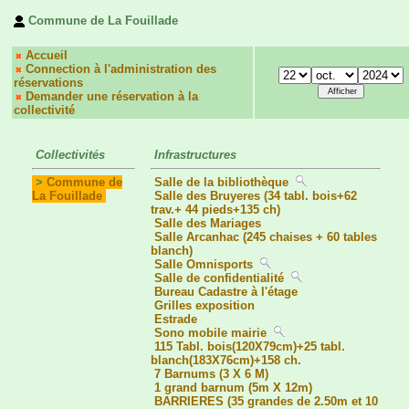
Commune de La Fouillade
Accueil
Connection à l'administration des
réservations
Demander une réservation à la
collectivité
Collectivités
Infrastructures
>
Commune de
Salle de la bibliothèque
La Fouillade
Salle des Bruyeres (34 tabl. bois+62
trav.+ 44 pieds+135 ch)
Salle des Mariages
Salle Arcanhac (245 chaises + 60 tables
blanch)
Salle Omnisports
Salle de confidentialité
Bureau Cadastre à l'étage
Grilles exposition
Estrade
Sono mobile mairie
115 Tabl. bois(120X79cm)+25 tabl.
blanch(183X76cm)+158 ch.
7 Barnums (3 X 6 M)
1 grand barnum (5m X 12m)
BARRIERES (35 grandes de 2.50m et 10