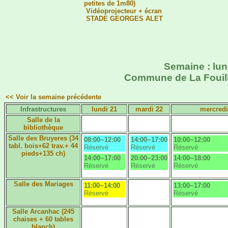
petites de 1m80)
Vidéoprojecteur + écran
STADE GEORGES ALET
Semaine : lund
Commune de La Fouilla
<< Voir la semaine précédente
Infrastructures
lundi 21
mardi 22
mercredi
Salle de la
bibliothèque
Salle des Bruyeres (34
08:00~12:00
14:00~17:00
10:00~12:00
tabl. bois+62 trav.+ 44
Réservé
Réservé
Réservé
pieds+135 ch)
14:00~17:00
20:00~23:00
14:00~18:00
Réservé
Réservé
Réservé
Salle des Mariages
11:00~14:00
13:00~17:00
Réservé
Réservé
Salle Arcanhac (245
chaises + 60 tables
blanch)