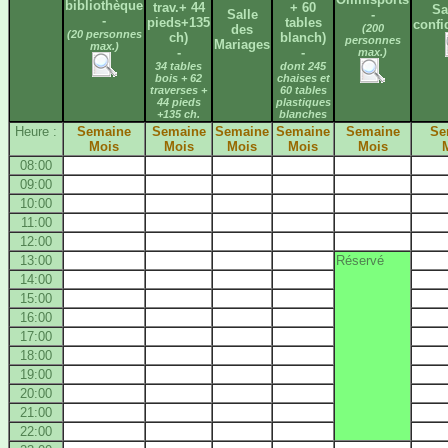
bibliothèque
trav.+ 44
+ 60
Sa
Salle
-
-
pieds+135
tables
confi
des
(200
(20 personnes
ch)
blanch)
personnes
Mariages
max.)
-
-
max.)
34 tables
dont 245
bois + 62
chaises et
traverses +
60 tables
44 pieds
plastiques
+135 ch.
blanches
Heure :
Semaine
Semaine
Semaine
Semaine
Semaine
Se
Mois
Mois
Mois
Mois
Mois
08:00
09:00
10:00
11:00
12:00
13:00
Réservé
14:00
15:00
16:00
17:00
18:00
19:00
20:00
21:00
22:00