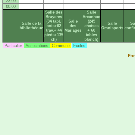
23:00
00:00
Salle des
Salle
Bruyeres
Arcanhac
(34 tabl.
Salle
(245
Salle de la
Salle
Sa
bois+62
des
chaises
bibliothèque
Omnisports
confi
trav.+ 44
Mariages
+ 60
pieds+135
tables
ch)
blanch)
Particulier
Associations
Commune
Ecoles
For