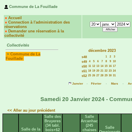
Commune de La Fouillade
Accueil
Connection à l'administration des
réservations
Demander une réservation à la
collectivité
Collectivités
décembre 2023
>
Commune de La
s48
1
2
3
Fouillade
s49
4
5
6
7
8
9
10
s50
11
12
13
14
15
16
17
s51
18
19
20
21
22
23
24
s52
25
26
27
28
29
30
31
Janvier
-
Février
-
Mars
-
Avr
Samedi 20 Janvier 2024 - Commune
<< Aller au jour précédent
Salle des
Salle
Bruyeres
Arcanhac
(34 tabl.
(245
Salle
Salle de la
bois+62
chaises
Omnisports