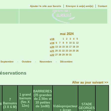
|
|
Ajouter le site aux favoris
Envoyer à un(e) ami(e)
Contact
mai 2024
s18
1
2
3
4
5
s19
6
7
8
9
10
11
12
s20
13
14
15
16
17
18
19
s21
20
21
22
23
24
25
26
s22
27
28
29
30
31
-
Septembre
-
Octobre
-
Novembre
-
Décembre
réservations
Aller au jour suivant >>
BARRIERES
1 grand
(35 grandes
barnum
de 2.50m et
7
(5m X
10 petites
Barnums
8
STADE
12m)
de 1m80)
Vidéoprojecteur
(3 X 6 M)
GEORGES
-
-
+ écran
-