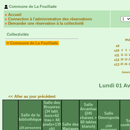
Commune de La Fouillade
Accueil
Connection à l'administration des réservations
Demander une réservation à la collectivité
Collectivités
ma
>
Commune de La Fouillade
s9
s10
4
5
s11
11
12
1
s12
18
19
2
s13
25
26
2
Janvi
Lundi 01 Av
<< Aller au jour précédent
Salle des
Salle
Bruyeres
Arcanhac
(34 tabl.
(245
Salle
Salle de la
bois+62
chaises +
Omnisports
bibliothèque
trav.+ 44
Sa
60 tables
-
-
pieds+135
Salle des
confi
blanch)
(200
(20 personnes
ch)
Mariages
personnes