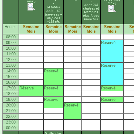
-
max.)
-
max.)
dont 245
34 tables
chaises et
bois + 62
60 tables
traverses +
plastiques
44 pieds
blanches
+135 ch.
Heure :
Semaine
Semaine
Semaine
Semaine
Semaine
Se
Mois
Mois
Mois
Mois
Mois
08:00
09:00
Réservé
10:00
11:00
12:00
13:00
Réservé
14:00
Réservé
15:00
16:00
17:00
Réservé
Réservé
Réservé
18:00
19:00
Réservé
Réservé
20:00
Réservé
21:00
22:00
23:00
00:00
Salle des