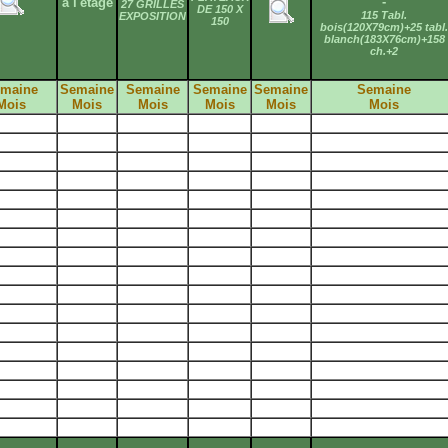
-
à l'étage
27 GRILLES
DE 150 X
115 Tabl.
EXPOSITION
150
bois(120X79cm)+25 tabl.
blanch(183X76cm)+158
ch.+2
maine
Semaine
Semaine
Semaine
Semaine
Semaine
Mois
Mois
Mois
Mois
Mois
Mois