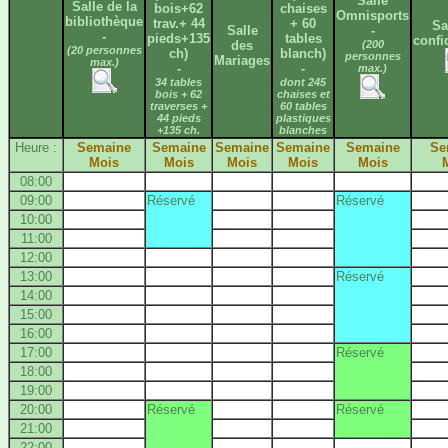
Salle
Salle de la
bois+62
chaises
Omnisports
bibliothèque
trav.+ 44
+ 60
Sa
Salle
-
-
pieds+135
tables
confi
des
(200
(20 personnes
ch)
blanch)
personnes
Mariages
max.)
-
-
max.)
34 tables
dont 245
bois + 62
chaises et
traverses +
60 tables
44 pieds
plastiques
+135 ch.
blanches
Heure :
Semaine
Semaine
Semaine
Semaine
Semaine
Se
Mois
Mois
Mois
Mois
Mois
08:00
09:00
Réservé
Réservé
10:00
11:00
12:00
13:00
Réservé
14:00
15:00
16:00
17:00
Réservé
18:00
19:00
20:00
Réservé
Réservé
21:00
22:00