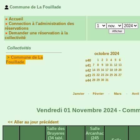
Commune de La Fouillade
Accueil
Connection à l'administration des
réservations
Demander une réservation à la
collectivité
Collectivités
octobre 2024
>
Commune de La
s40
1
2
3
4
5
6
Fouillade
s41
7
8
9
10
11
12
13
s42
14
15
16
17
18
19
20
s43
21
22
23
24
25
26
27
s44
28
29
30
31
Janvier
-
Février
-
Mars
-
Avril
Vendredi 01 Novembre 2024 - Commun
<< Aller au jour précédent
Salle des
Salle
Bruyeres
Arcanhac
(34 tabl.
(245