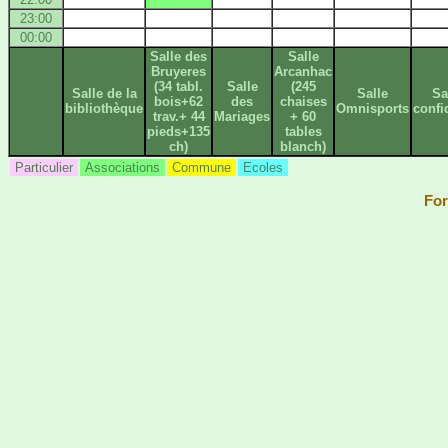
23:00
00:00
Salle des
Salle
Bruyeres
Arcanhac
(34 tabl.
Salle
(245
Salle de la
Salle
Sa
bois+62
des
chaises
bibliothèque
Omnisports
confi
trav.+ 44
Mariages
+ 60
pieds+135
tables
ch)
blanch)
Particulier
Associations
Commune
Ecoles
For