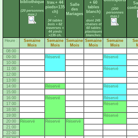
bibliothèque
trav.+ 44
+ 60
Sa
Salle
-
-
pieds+135
tables
confi
des
(200
(20 personnes
ch)
blanch)
personnes
Mariages
max.)
-
-
max.)
34 tables
dont 245
bois + 62
chaises et
traverses +
60 tables
44 pieds
plastiques
+135 ch.
blanches
Heure :
Semaine
Semaine
Semaine
Semaine
Semaine
Se
Mois
Mois
Mois
Mois
Mois
08:00
09:00
Réservé
Réservé
10:00
11:00
Réservé
12:00
13:00
14:00
Réservé
Réservé
15:00
16:00
Réservé
Réservé
17:00
Réservé
18:00
19:00
Réservé
20:00
Réservé
Réservé
Réservé
21:00
22:00