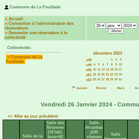
Commune de La Fouillade
Accueil
Connection à l'administration des
réservations
Demander une réservation à la
collectivité
Collectivités
décembre 2023
>
Commune de La
s48
1
2
3
Fouillade
s49
4
5
6
7
8
9
10
s50
11
12
13
14
15
16
17
s51
18
19
20
21
22
23
24
s52
25
26
27
28
29
30
31
Janvier
-
Février
-
Mars
-
Avr
Vendredi 26 Janvier 2024 - Commun
<< Aller au jour précédent
Salle des
Salle
Bruyeres
Arcanhac
(34 tabl.
(245
Salle
Salle de la
bois+62
chaises
Omnisports