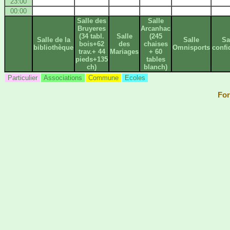
23:00
00:00
Salle des
Salle
Bruyeres
Arcanhac
(34 tabl.
Salle
(245
Salle de la
Salle
Sa
bois+62
des
chaises
bibliothèque
Omnisports
confi
trav.+ 44
Mariages
+ 60
pieds+135
tables
ch)
blanch)
Particulier
Associations
Commune
Ecoles
For