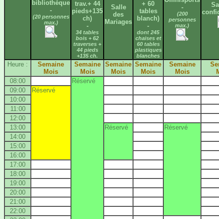
bibliothèque
trav.+ 44
+ 60
Sa
Salle
-
-
pieds+135
tables
confi
des
(200
(20 personnes
ch)
blanch)
personnes
Mariages
max.)
-
-
max.)
34 tables
dont 245
bois + 62
chaises et
traverses +
60 tables
44 pieds
plastiques
+135 ch.
blanches
Heure :
Semaine
Semaine
Semaine
Semaine
Semaine
Se
Mois
Mois
Mois
Mois
Mois
08:00
Réservé
09:00
Réservé
10:00
11:00
12:00
13:00
Réservé
Réservé
14:00
15:00
16:00
17:00
18:00
19:00
20:00
21:00
22:00