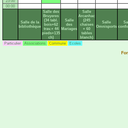
23:00
00:00
Salle des
Salle
Bruyeres
Arcanhac
(34 tabl.
Salle
(245
Salle de la
Salle
Sa
bois+62
des
chaises
bibliothèque
Omnisports
confi
trav.+ 44
Mariages
+ 60
pieds+135
tables
ch)
blanch)
Particulier
Associations
Commune
Ecoles
For