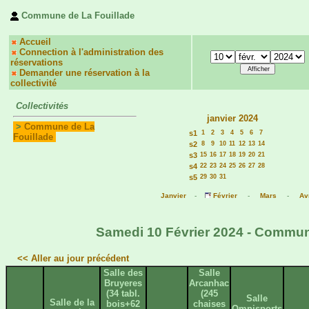
Commune de La Fouillade
Accueil
Connection à l'administration des
réservations
Demander une réservation à la
collectivité
Collectivités
janvier 2024
>
Commune de La
s1
1
2
3
4
5
6
7
Fouillade
s2
8
9
10
11
12
13
14
s3
15
16
17
18
19
20
21
s4
22
23
24
25
26
27
28
s5
29
30
31
Janvier
-
Février
-
Mars
-
Avr
Samedi 10 Février 2024 - Commune
<< Aller au jour précédent
Salle des
Salle
Bruyeres
Arcanhac
(34 tabl.
(245
Salle
Salle de la
bois+62
chaises
Omnisports