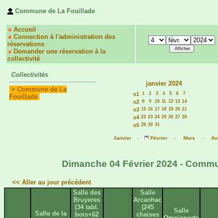
Commune de La Fouillade
Accueil
Connection à l'administration des
réservations
Demander une réservation à la
collectivité
Collectivités
janvier 2024
>
Commune de La
s1
1
2
3
4
5
6
7
Fouillade
s2
8
9
10
11
12
13
14
s3
15
16
17
18
19
20
21
s4
22
23
24
25
26
27
28
s5
29
30
31
Janvier
-
Février
-
Mars
-
Avr
Dimanche 04 Février 2024 - Commun
<< Aller au jour précédent
Salle des
Salle
Bruyeres
Arcanhac
(34 tabl.
(245
Salle
Salle de la
bois+62
chaises
Omnisports