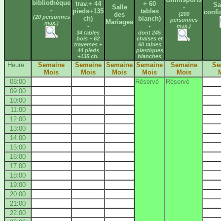
bibliothèque
trav.+ 44
+ 60
Sa
Salle
-
-
pieds+135
tables
confi
des
(200
(20 personnes
ch)
blanch)
personnes
Mariages
max.)
-
-
max.)
34 tables
dont 245
bois + 62
chaises et
traverses +
60 tables
44 pieds
plastiques
+135 ch.
blanches
Heure :
Semaine
Semaine
Semaine
Semaine
Semaine
Se
Mois
Mois
Mois
Mois
Mois
08:00
Réservé
Réservé
09:00
10:00
11:00
12:00
13:00
14:00
15:00
16:00
17:00
18:00
19:00
20:00
21:00
22:00