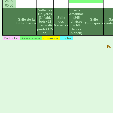
23:00
00:00
Salle des
Salle
Bruyeres
Arcanhac
(34 tabl.
Salle
(245
Salle de la
Salle
Sa
bois+62
des
chaises
bibliothèque
Omnisports
confi
trav.+ 44
Mariages
+ 60
pieds+135
tables
ch)
blanch)
Particulier
Associations
Commune
Ecoles
For