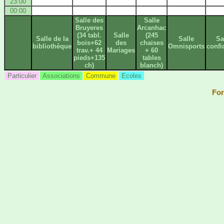
23:00
00:00
Salle des
Salle
Bruyeres
Arcanhac
(34 tabl.
Salle
(245
Salle de la
Salle
Sa
bois+62
des
chaises
bibliothèque
Omnisports
confi
trav.+ 44
Mariages
+ 60
pieds+135
tables
ch)
blanch)
Particulier
Associations
Commune
Ecoles
For