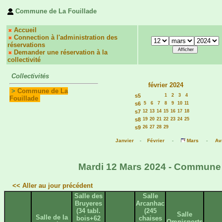
Commune de La Fouillade
Accueil
Connection à l'administration des
réservations
Demander une réservation à la
collectivité
Collectivités
février 2024
>
Commune de La
s5
1
2
3
4
Fouillade
s6
5
6
7
8
9
10
11
s7
12
13
14
15
16
17
18
s8
19
20
21
22
23
24
25
s9
26
27
28
29
Janvier
-
Février
-
Mars
-
Avr
Mardi 12 Mars 2024 - Commune d
<< Aller au jour précédent
Salle des
Salle
Bruyeres
Arcanhac
(34 tabl.
(245
Salle
Salle de la
bois+62
chaises
Omnisports