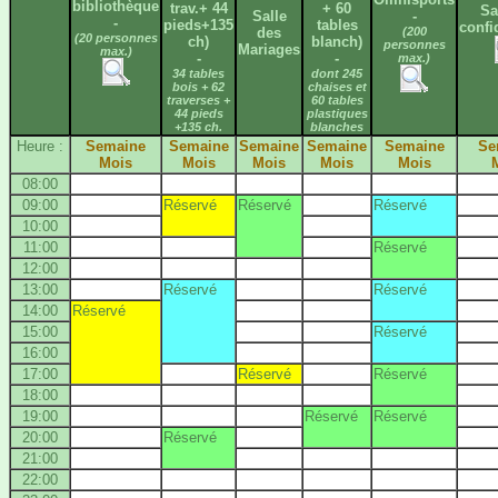
bibliothèque
trav.+ 44
+ 60
Sa
Salle
-
-
pieds+135
tables
confi
des
(200
(20 personnes
ch)
blanch)
personnes
Mariages
max.)
-
-
max.)
34 tables
dont 245
bois + 62
chaises et
traverses +
60 tables
44 pieds
plastiques
+135 ch.
blanches
Heure :
Semaine
Semaine
Semaine
Semaine
Semaine
Se
Mois
Mois
Mois
Mois
Mois
08:00
09:00
Réservé
Réservé
Réservé
10:00
11:00
Réservé
12:00
13:00
Réservé
Réservé
14:00
Réservé
15:00
Réservé
16:00
17:00
Réservé
Réservé
18:00
19:00
Réservé
Réservé
20:00
Réservé
21:00
22:00