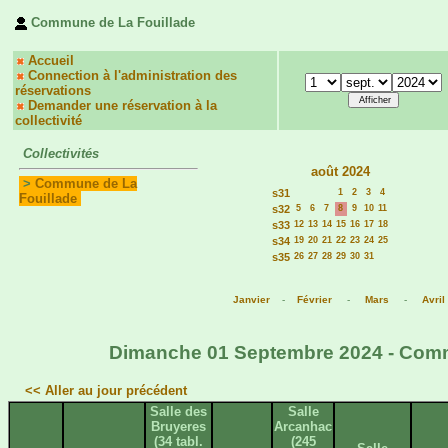
Commune de La Fouillade
Accueil
Connection à l'administration des
réservations
Demander une réservation à la
collectivité
Collectivités
août 2024
>
Commune de La
s31
1
2
3
4
Fouillade
s32
5
6
7
8
9
10
11
s33
12
13
14
15
16
17
18
s34
19
20
21
22
23
24
25
s35
26
27
28
29
30
31
Janvier
-
Février
-
Mars
-
Avril
Dimanche 01 Septembre 2024 - Commu
<< Aller au jour précédent
Salle des
Salle
Bruyeres
Arcanhac
(34 tabl.
(245