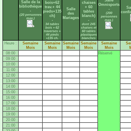
Salle
Salle de la
bois+62
chaises
Omnisports
bibliothèque
trav.+ 44
+ 60
Sa
Salle
-
-
pieds+135
tables
confi
des
(200
(20 personnes
ch)
blanch)
personnes
Mariages
max.)
-
-
max.)
34 tables
dont 245
bois + 62
chaises et
traverses +
60 tables
44 pieds
plastiques
+135 ch.
blanches
Heure :
Semaine
Semaine
Semaine
Semaine
Semaine
Se
Mois
Mois
Mois
Mois
Mois
08:00
Réservé
09:00
10:00
11:00
12:00
13:00
14:00
15:00
16:00
17:00
18:00
19:00
20:00
21:00
22:00