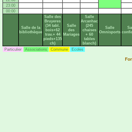
23:00
00:00
Salle des
Salle
Bruyeres
Arcanhac
(34 tabl.
Salle
(245
Salle de la
Salle
Sa
bois+62
des
chaises
bibliothèque
Omnisports
confi
trav.+ 44
Mariages
+ 60
pieds+135
tables
ch)
blanch)
Particulier
Associations
Commune
Ecoles
For