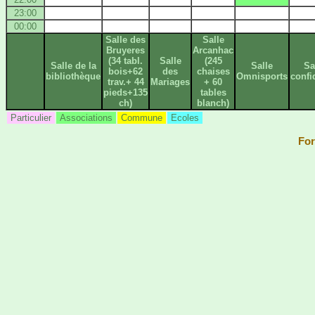
23:00
00:00
Salle des
Salle
Bruyeres
Arcanhac
(34 tabl.
Salle
(245
Salle de la
Salle
Sa
bois+62
des
chaises
bibliothèque
Omnisports
confi
trav.+ 44
Mariages
+ 60
pieds+135
tables
ch)
blanch)
Particulier
Associations
Commune
Ecoles
For