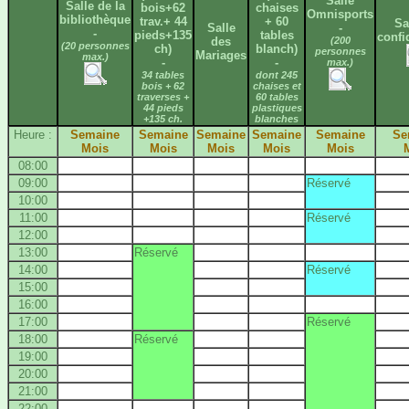
Salle
Salle de la
bois+62
chaises
Omnisports
bibliothèque
trav.+ 44
+ 60
Sa
Salle
-
-
pieds+135
tables
confi
des
(200
(20 personnes
ch)
blanch)
personnes
Mariages
max.)
-
-
max.)
34 tables
dont 245
bois + 62
chaises et
traverses +
60 tables
44 pieds
plastiques
+135 ch.
blanches
Heure :
Semaine
Semaine
Semaine
Semaine
Semaine
Se
Mois
Mois
Mois
Mois
Mois
08:00
09:00
Réservé
10:00
11:00
Réservé
12:00
13:00
Réservé
14:00
Réservé
15:00
16:00
17:00
Réservé
18:00
Réservé
19:00
20:00
21:00
22:00