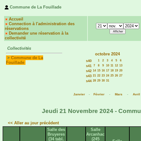
Commune de La Fouillade
Accueil
Connection à l'administration des
réservations
Demander une réservation à la
collectivité
Collectivités
octobre 2024
>
Commune de La
s40
1
2
3
4
5
6
Fouillade
s41
7
8
9
10
11
12
13
s42
14
15
16
17
18
19
20
s43
21
22
23
24
25
26
27
s44
28
29
30
31
Janvier
-
Février
-
Mars
-
Avril
Jeudi 21 Novembre 2024 - Commune
<< Aller au jour précédent
Salle des
Salle
Bruyeres
Arcanhac
(34 tabl.
(245