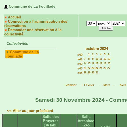
Commune de La Fouillade
Accueil
Connection à l'administration des
réservations
Demander une réservation à la
collectivité
Collectivités
octobre 2024
>
Commune de La
s40
1
2
3
4
5
6
Fouillade
s41
7
8
9
10
11
12
13
s42
14
15
16
17
18
19
20
s43
21
22
23
24
25
26
27
s44
28
29
30
31
Janvier
-
Février
-
Mars
-
Avril
Samedi 30 Novembre 2024 - Commune
<< Aller au jour précédent
Salle des
Salle
Bruyeres
Arcanhac
(34 tabl.
(245