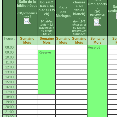
Salle
Salle de la
bois+62
chaises
Omnisports
bibliothèque
trav.+ 44
+ 60
Sa
Salle
-
-
pieds+135
tables
confi
des
(200
(20 personnes
ch)
blanch)
personnes
Mariages
max.)
-
-
max.)
34 tables
dont 245
bois + 62
chaises et
traverses +
60 tables
44 pieds
plastiques
+135 ch.
blanches
Heure :
Semaine
Semaine
Semaine
Semaine
Semaine
Se
Mois
Mois
Mois
Mois
Mois
08:00
Réservé
09:00
Réservé
10:00
11:00
12:00
13:00
14:00
15:00
16:00
17:00
18:00
19:00
20:00
21:00
22:00