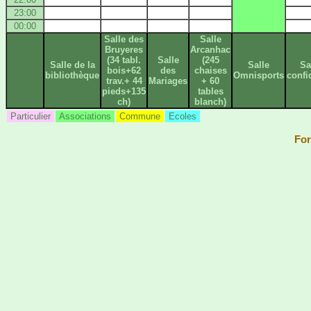
23:00
00:00
Salle des
Salle
Bruyeres
Arcanhac
(34 tabl.
Salle
(245
Salle de la
Salle
Sa
bois+62
des
chaises
bibliothèque
Omnisports
confi
trav.+ 44
Mariages
+ 60
pieds+135
tables
ch)
blanch)
Particulier
Associations
Commune
Ecoles
For